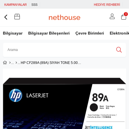
KAMPANYALAR
SSS
HEDİYE REHBERİ
0
Bilgisayar
Bilgisayar Bileşenleri
Çevre Birimleri
Elektroni
HP CF289A (89A) SIYAH TONE 5.000 SAYFA
Üye Girişi
Üye Ol
Facebook İle Bağlan
Google İle Bağlan