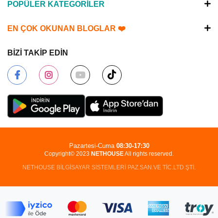
POPÜLER KATEGORİLER
EN ÇOK OKUNAN BLOGLAR ❤️
BİZİ TAKİP EDİN
Pazartesi-Cuma
08:30-17:30
Copyright© 2023
NETHOUSE
All rights reserved.
NETHOUSE BİLGİSAYAR SİSTEMLERİ PAZ.SAN.VE TİC.LTD.ŞTİ.