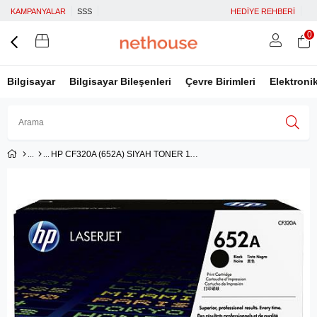
KAMPANYALAR
SSS
HEDİYE REHBERİ
0
Bilgisayar
Bilgisayar Bileşenleri
Çevre Birimleri
Elektroni
HP CF320A (652A) SIYAH TONER 11.000 SAYFA
Üye Girişi
Üye Ol
Facebook İle Bağlan
Google İle Bağlan