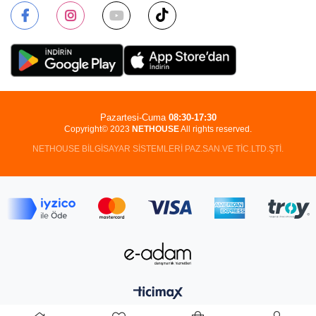
Pazartesi-Cuma
08:30-17:30
Copyright© 2023
NETHOUSE
All rights reserved.
NETHOUSE BİLGİSAYAR SİSTEMLERİ PAZ.SAN.VE TİC.LTD.ŞTİ.