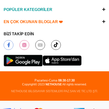
POPÜLER KATEGORİLER
EN ÇOK OKUNAN BLOGLAR ❤️
BİZİ TAKİP EDİN
Pazartesi-Cuma
08:30-17:30
Copyright© 2023
NETHOUSE
All rights reserved.
NETHOUSE BİLGİSAYAR SİSTEMLERİ PAZ.SAN.VE TİC.LTD.ŞTİ.