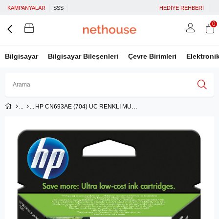
KAMPANYALAR
SSS
HEDİYE REHBERİ
0
Bilgisayar
Bilgisayar Bileşenleri
Çevre Birimleri
Elektroni
HP CN693AE (704) UC RENKLI MUREKKEP KARTUSU 200 SAYFA
Üye Girişi
Üye Ol
Facebook İle Bağlan
Google İle Bağlan