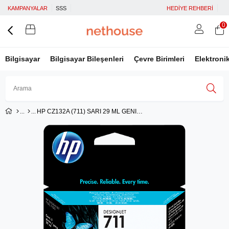
KAMPANYALAR
SSS
HEDİYE REHBERİ
0
Bilgisayar
Bilgisayar Bileşenleri
Çevre Birimleri
Elektroni
HP CZ132A (711) SARI 29 ML GENIS FORMAT MUREKKEP KARTUSU
Üye Girişi
Üye Ol
Facebook İle Bağlan
Google İle Bağlan