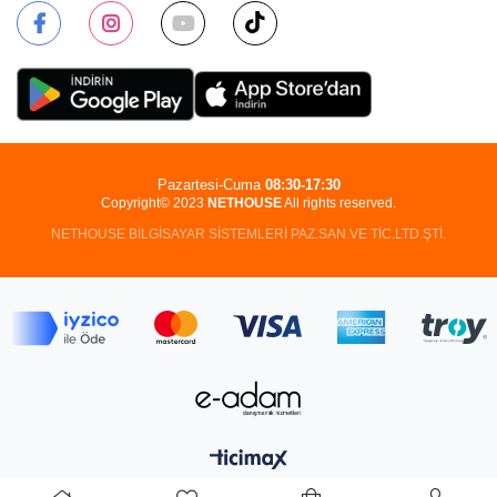
Pazartesi-Cuma
08:30-17:30
Copyright© 2023
NETHOUSE
All rights reserved.
NETHOUSE BİLGİSAYAR SİSTEMLERİ PAZ.SAN.VE TİC.LTD.ŞTİ.