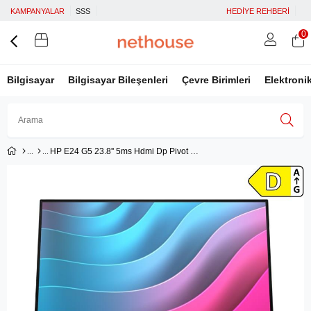
KAMPANYALAR
SSS
HEDİYE REHBERİ
0
Bilgisayar
Bilgisayar Bileşenleri
Çevre Birimleri
Elektroni
HP E24 G5 23.8'' 5ms Hdmi Dp Pivot IPS (6N6E9AA)
Üye Girişi
Üye Ol
Facebook İle Bağlan
Google İle Bağlan