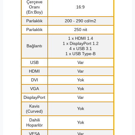
Çerçeve
Oranı
16:9
(En:Boy)
Parlaklık
200 - 290 cd/m2
Parlaklık
250 nit
1 x HDMI 1.4
1 x DisplayPort 1.2
Bağlantı
4 x USB 3.1
1 x USB Type-B
USB
Var
HDMI
Var
DVI
Yok
VGA
Yok
DisplayPort
Var
Kavis
Yok
(Curved)
Dahili
Yok
Hoparlör
VESA
Var