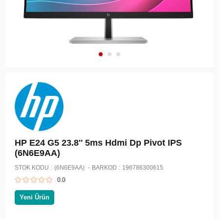
HP E24 G5 23.8'' 5ms Hdmi Dp Pivot IPS
(6N6E9AA)
STOK KODU
(6N6E9AA)
BARKOD
:
196786300615
0.0
Yeni Ürün