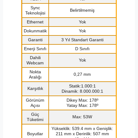
Sync
Belirtilmemiş
Teknolojisi
Ethernet
Yok
Dokunmatik
Yok
Garanti
3 Yıl Standart Garanti
Enerji Sınıfı
D Sınıfı
Dahili
Yok
Webcam
Nokta
0,27 mm
Aralığı
Statik:1.000:1
Karşıtlık
Dinamik: 8.000.000:1
Görünüm
Dikey Max: 178º
Açısı
Yatay Max: 178º
Güç
Max: 53W
Tüketimi
Yükseklik: 539.4 mm x Genişlik:
Boyutlar
211 mm x Derinlik: 507 mm