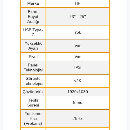
Marka
HP
Ekran
Boyut
23'' - 25''
Aralığı
USB Type-
Yok
C
Yükseklik
Var
Ayarı
Pivot
Var
Panel
IPS
Teknolojisi
Görüntü
<2K
Teknolojisi
Çözünürlük
1920x1080
Tepki
5 ms
Süresi
Yenileme
Hızı
75Hz
(Frekans)