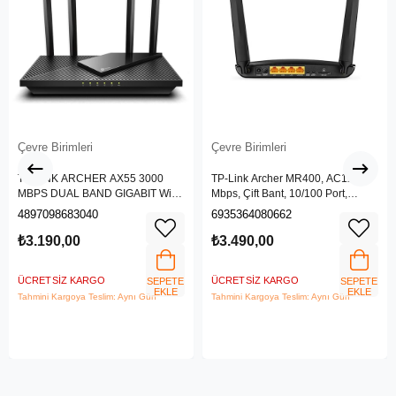
Çevre Birimleri
Çevre Birimleri
TP-LINK ARCHER AX55 3000
TP-Link Archer MR400, AC1200
MBPS DUAL BAND GIGABIT Wi-Fi
Mbps, Çift Bant, 10/100 Port,
6 ROUTER
4G/3G SIM Yuvası, Kablosuz 4G
4897098683040
6935364080662
LTE Router
₺3.190,00
₺3.490,00
ÜCRETSIZ KARGO
ÜCRETSIZ KARGO
SEPETE
SEPETE
EKLE
EKLE
Tahmini Kargoya Teslim: Aynı Gün
Tahmini Kargoya Teslim: Aynı Gün