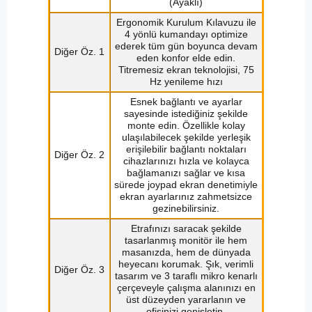
(Ayaklı)
Ergonomik Kurulum Kılavuzu ile
4 yönlü kumandayı optimize
ederek tüm gün boyunca devam
Diğer Öz. 1
eden konfor elde edin.
Titremesiz ekran teknolojisi, 75
Hz yenileme hızı
Esnek bağlantı ve ayarlar
sayesinde istediğiniz şekilde
monte edin. Özellikle kolay
ulaşılabilecek şekilde yerleşik
erişilebilir bağlantı noktaları
Diğer Öz. 2
cihazlarınızı hızla ve kolayca
bağlamanızı sağlar ve kısa
sürede joypad ekran denetimiyle
ekran ayarlarınız zahmetsizce
gezinebilirsiniz.
Etrafınızı saracak şekilde
tasarlanmış monitör ile hem
masanızda, hem de dünyada
heyecanı korumak. Şık, verimli
Diğer Öz. 3
tasarım ve 3 taraflı mikro kenarlı
çerçeveyle çalışma alanınızı en
üst düzeyden yararlanın ve
ofisinizi genişletin.