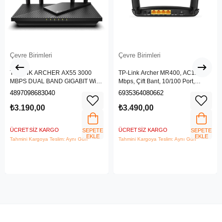
Çevre Birimleri
Çevre Birimleri
TP-LINK ARCHER AX55 3000
TP-Link Archer MR400, AC1200
MBPS DUAL BAND GIGABIT Wi-Fi
Mbps, Çift Bant, 10/100 Port,
6 ROUTER
4G/3G SIM Yuvası, Kablosuz 4G
4897098683040
6935364080662
LTE Router
₺3.190,00
₺3.490,00
ÜCRETSIZ KARGO
ÜCRETSIZ KARGO
SEPETE
SEPETE
EKLE
EKLE
Tahmini Kargoya Teslim: Aynı Gün
Tahmini Kargoya Teslim: Aynı Gün