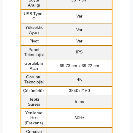
Boyut
30" - 34"
Aralığı
USB Type-
Var
C
Yükseklik
Var
Ayarı
Pivot
Var
Panel
IPS
Teknolojisi
Görülebilir
69,73 cm x 39,22 cm
Alan
Görüntü
4K
Teknolojisi
Çözünürlük
3840x2160
Tepki
5 ms
Süresi
Yenileme
Hızı
60Hz
(Frekans)
Çerçeve