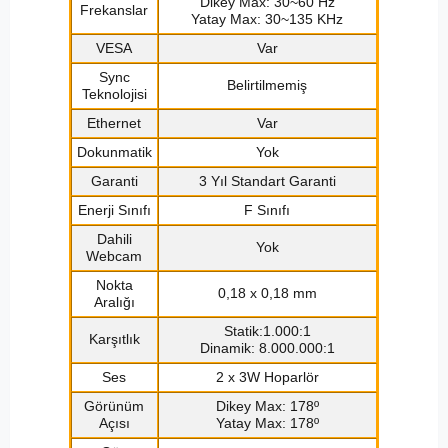
Dikey Max: 30~60 Hz
Frekanslar
Yatay Max: 30~135 KHz
VESA
Var
Sync
Belirtilmemiş
Teknolojisi
Ethernet
Var
Dokunmatik
Yok
Garanti
3 Yıl Standart Garanti
Enerji Sınıfı
F Sınıfı
Dahili
Yok
Webcam
Nokta
0,18 x 0,18 mm
Aralığı
Statik:1.000:1
Karşıtlık
Dinamik: 8.000.000:1
Ses
2 x 3W Hoparlör
Görünüm
Dikey Max: 178º
Açısı
Yatay Max: 178º