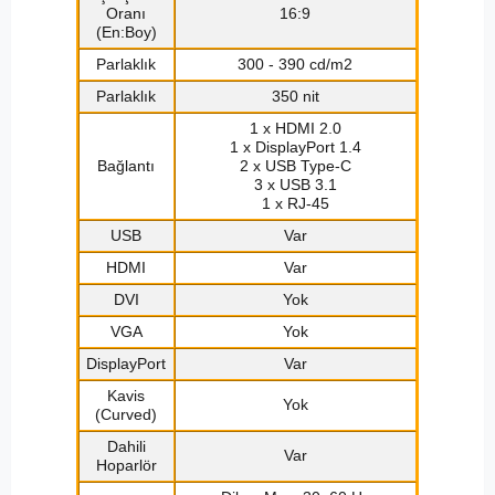
Oranı
16:9
(En:Boy)
Parlaklık
300 - 390 cd/m2
Parlaklık
350 nit
1 x HDMI 2.0
1 x DisplayPort 1.4
Bağlantı
2 x USB Type-C
3 x USB 3.1
1 x RJ-45
USB
Var
HDMI
Var
DVI
Yok
VGA
Yok
DisplayPort
Var
Kavis
Yok
(Curved)
Dahili
Var
Hoparlör