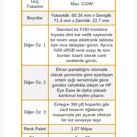
Güç
Max: 210W
Tüketimi
Yükseklik: 60.34 mm x Genişlik:
Boyutlar
71.4 mm x Derinlik: 22.7 mm
Standart bir FHD monitöre
kıyasla dört kat netlik sayesinde
bir resim veya elektronik tabloda
Diğer Öz. 1
tüm ince detayları görün. Ayrıca
%99 sRGB renk uzayı ile tüm
bunları tutarlı olarak canlı
renklerde görün.
Ekran parlaklığını otomatik
olarak çevrenize göre ayarlayan
ortam ışığı sensörüyle gece
Diğer Öz. 2
gündüz rahatlıkla izleyin ve HP
Eye Ease ile daha yüksek
konforun keyfini çıkarın.
Entegre 3W çift hoparlör gibi
zarif tasarım öğeleriyle
Diğer Öz. 3
masanızda yer açarak ofisinizi
bir üst seviyeye taşır.
Renk Paleti
1,07 Milyar