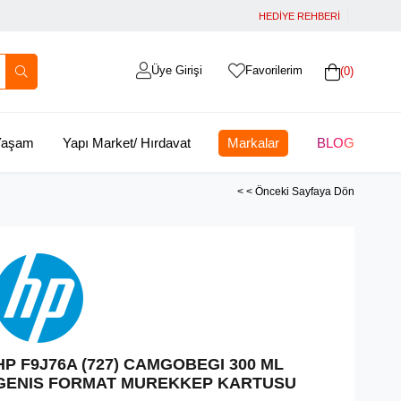
HEDİYE REHBERİ
Üye Girişi
Favorilerim
0
 Yaşam
Yapı Market/ Hırdavat
Markalar
BLOG
< < Önceki Sayfaya Dön
HP F9J76A (727) CAMGOBEGI 300 ML
GENIS FORMAT MUREKKEP KARTUSU