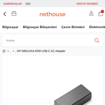
KAMPANYALAR
SSS
HEDİYE REHBERİ
0
Bilgisayar
Bilgisayar Bileşenleri
Çevre Birimleri
Elektroni
HP N8N14AA 45W USB-C AC Adapter
Üye Girişi
Üye Ol
Facebook İle Bağlan
Google İle Bağlan