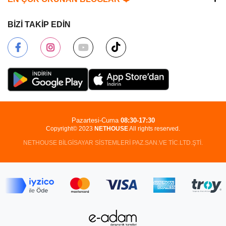
BİZİ TAKİP EDİN
Pazartesi-Cuma
08:30-17:30
Copyright© 2023
NETHOUSE
All rights reserved.
NETHOUSE BİLGİSAYAR SİSTEMLERİ PAZ.SAN.VE TİC.LTD.ŞTİ.