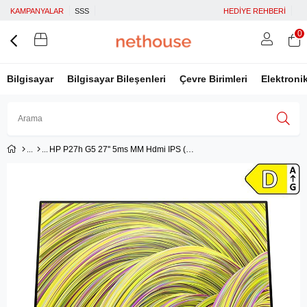
KAMPANYALAR
SSS
HEDİYE REHBERİ
0
Bilgisayar
Bilgisayar Bileşenleri
Çevre Birimleri
Elektroni
HP P27h G5 27'' 5ms MM Hdmi IPS (64W41AA)
Üye Girişi
Üye Ol
Facebook İle Bağlan
Google İle Bağlan