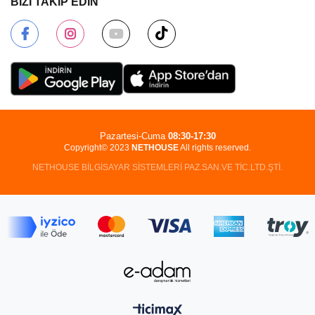
BİZİ TAKİP EDİN
Pazartesi-Cuma
08:30-17:30
Copyright© 2023
NETHOUSE
All rights reserved.
NETHOUSE BİLGİSAYAR SİSTEMLERİ PAZ.SAN.VE TİC.LTD.ŞTİ.