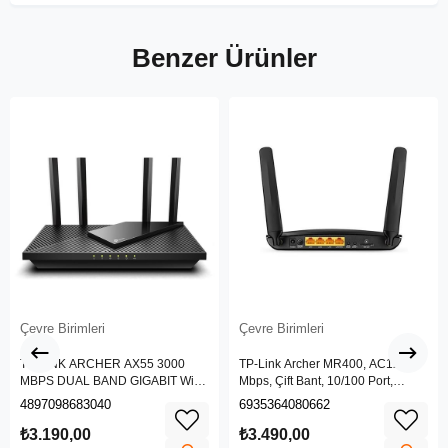
Benzer Ürünler
Çevre Birimleri
Çevre Birimleri
TP-LINK ARCHER AX55 3000
TP-Link Archer MR400, AC1200
MBPS DUAL BAND GIGABIT Wi-Fi
Mbps, Çift Bant, 10/100 Port,
6 ROUTER
4G/3G SIM Yuvası, Kablosuz 4G
4897098683040
6935364080662
LTE Router
₺3.190,00
₺3.490,00