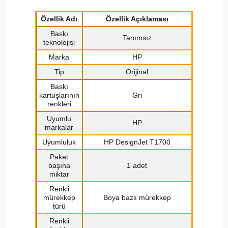
Özellik Adı
Özellik Açıklaması
Baskı
Tanımsız
teknolojisi
Marka
HP
Tip
Orijinal
Baskı
kartuşlarının
Gri
renkleri
Uyumlu
HP
markalar
Uyumluluk
HP DesignJet T1700
Paket
başına
1 adet
miktar
Renkli
mürekkep
Boya bazlı mürekkep
türü
Renkli