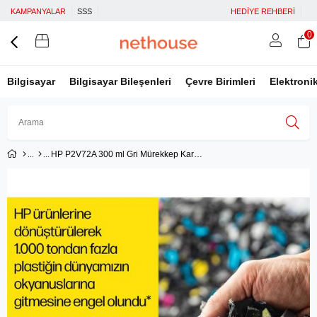
KAMPANYALAR
SSS
HEDİYE REHBERİ
0
Bilgisayar
Bilgisayar Bileşenleri
Çevre Birimleri
Elektroni
HP P2V72A 300 ml Gri Mürekkep Kartuş(730)
Üye Girişi
Üye Ol
Facebook İle Bağlan
Google İle Bağlan