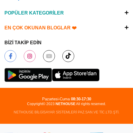
POPÜLER KATEGORİLER
EN ÇOK OKUNAN BLOGLAR ❤️
BİZİ TAKİP EDİN
Pazartesi-Cuma
08:30-17:30
Copyright© 2023
NETHOUSE
All rights reserved.
NETHOUSE BİLGİSAYAR SİSTEMLERİ PAZ.SAN.VE TİC.LTD.ŞTİ.