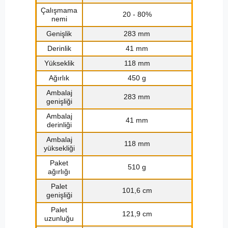
Çalışmama
20 - 80%
nemi
Genişlik
283 mm
Derinlik
41 mm
Yükseklik
118 mm
Ağırlık
450 g
Ambalaj
283 mm
genişliği
Ambalaj
41 mm
derinliği
Ambalaj
118 mm
yüksekliği
Paket
510 g
ağırlığı
Palet
101,6 cm
genişliği
Palet
121,9 cm
uzunluğu