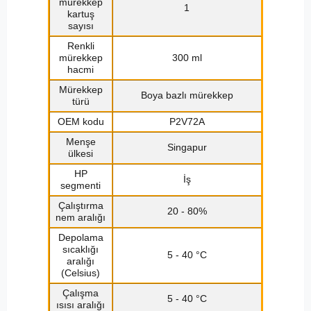
mürekkep
1
kartuş
sayısı
Renkli
mürekkep
300 ml
hacmi
Mürekkep
Boya bazlı mürekkep
türü
OEM kodu
P2V72A
Menşe
Singapur
ülkesi
HP
İş
segmenti
Çalıştırma
20 - 80%
nem aralığı
Depolama
sıcaklığı
5 - 40 °C
aralığı
(Celsius)
Çalışma
5 - 40 °C
ısısı aralığı