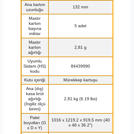
Ana karton
132 mm
uzunluğu
Mastır
karton
5 adet
başına
miktar
Mastır
karton
2,81 g
ağırlığı
Uyumlu
Sistem (HS)
84439990
kodu
Kutu içeriği
Mürekkep kartuşu
Ana (dış)
kasa brüt
ağırlığı
2,81 kg (6.19 lbs)
(İngiliz ölçü
birimi)
Palet
1016 x 1219,2 x 919,5 mm (40
boyutları (G
x 48 x 36.2")
x D x Y)