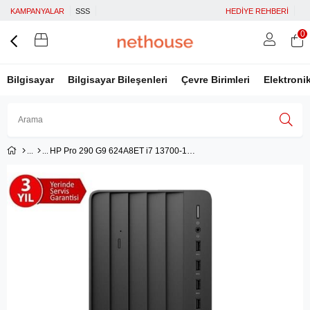
KAMPANYALAR
SSS
HEDİYE REHBERİ
0
Bilgisayar
Bilgisayar Bileşenleri
Çevre Birimleri
Elektroni
HP Pro 290 G9 624A8ET i7 13700-16G-512SSD-Dos
Üye Girişi
Üye Ol
Facebook İle Bağlan
Google İle Bağlan