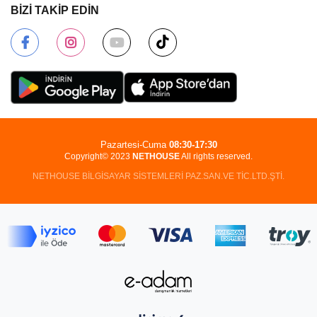
BİZİ TAKİP EDİN
Pazartesi-Cuma
08:30-17:30
Copyright© 2023
NETHOUSE
All rights reserved.
NETHOUSE BİLGİSAYAR SİSTEMLERİ PAZ.SAN.VE TİC.LTD.ŞTİ.