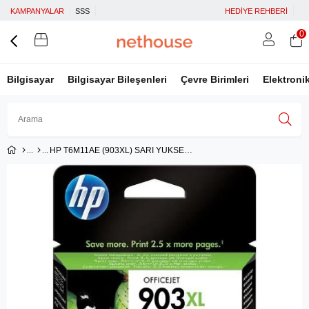
KAMPANYALAR
SSS
HEDİYE REHBERİ
0
Bilgisayar
Bilgisayar Bileşenleri
Çevre Birimleri
Elektroni
HP T6M11AE (903XL) SARI YUKSEK KAPASITELI MUREKKEP KARTUSU 825 SAYFA
Üye Girişi
Üye Ol
Facebook İle Bağlan
Google İle Bağlan