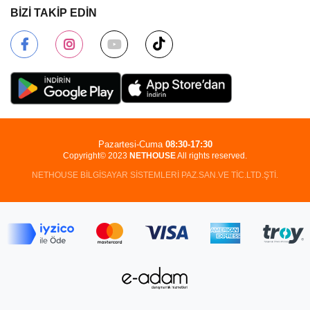
BİZİ TAKİP EDİN
Pazartesi-Cuma
08:30-17:30
Copyright© 2023
NETHOUSE
All rights reserved.
NETHOUSE BİLGİSAYAR SİSTEMLERİ PAZ.SAN.VE TİC.LTD.ŞTİ.