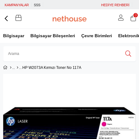
KAMPANYALAR
SSS
HEDİYE REHBERİ
0
Bilgisayar
Bilgisayar Bileşenleri
Çevre Birimleri
Elektroni
HP W2073A Kırmızı Toner No 117A
Üye Girişi
Üye Ol
Facebook İle Bağlan
Google İle Bağlan