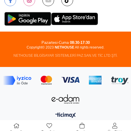
Pazartesi-Cuma
08:30-17:30
Copyright© 2023
NETHOUSE
All rights reserved.
NETHOUSE BİLGİSAYAR SİSTEMLERİ PAZ.SAN.VE TİC.LTD.ŞTİ.