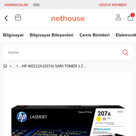
KAMPANYALAR
SSS
HEDİYE REHBERİ
0
Bilgisayar
Bilgisayar Bileşenleri
Çevre Birimleri
Elektroni
HP W2212A (207A) SARI TONER 1.250 SAYFA
Üye Girişi
Üye Ol
Facebook İle Bağlan
Google İle Bağlan