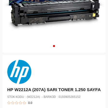
HP W2212A (207A) SARI TONER 1.250 SAYFA
STOK KODU
(W2212A)
BARKOD
:
0193905265152
0.0