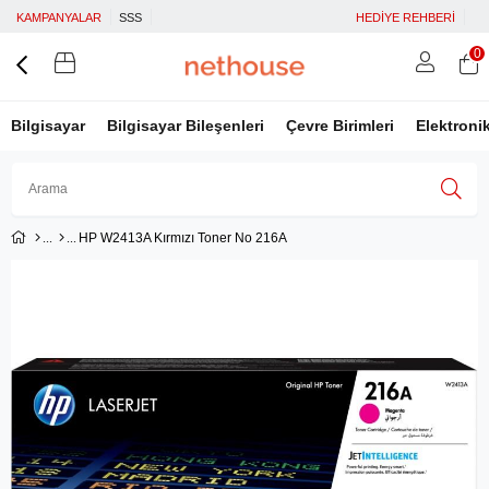
KAMPANYALAR
SSS
HEDİYE REHBERİ
0
Bilgisayar
Bilgisayar Bileşenleri
Çevre Birimleri
Elektroni
HP W2413A Kırmızı Toner No 216A
Üye Girişi
Üye Ol
Facebook İle Bağlan
Google İle Bağlan