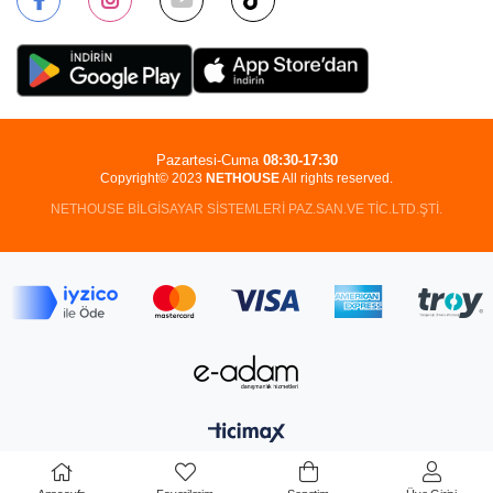
Pazartesi-Cuma
08:30-17:30
Copyright© 2023
NETHOUSE
All rights reserved.
NETHOUSE BİLGİSAYAR SİSTEMLERİ PAZ.SAN.VE TİC.LTD.ŞTİ.