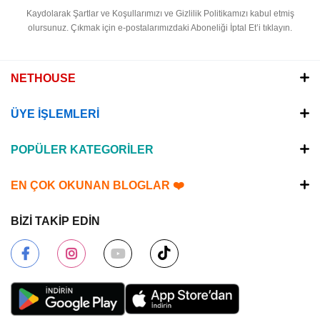
Kaydolarak Şartlar ve Koşullarımızı ve Gizlilik Politikamızı kabul etmiş
olursunuz.
Çıkmak için e-postalarımızdaki Aboneliği İptal Et’i tıklayın.
NETHOUSE
ÜYE İŞLEMLERİ
POPÜLER KATEGORİLER
EN ÇOK OKUNAN BLOGLAR ❤️
BİZİ TAKİP EDİN