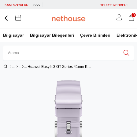
KAMPANYALAR
SSS
HEDİYE REHBERİ
0
Bilgisayar
Bilgisayar Bileşenleri
Çevre Birimleri
Elektroni
Huawei Easyfit 3 GT Series 41mm Kordon - Mor
Üye Girişi
Üye Ol
Facebook İle Bağlan
Google İle Bağlan