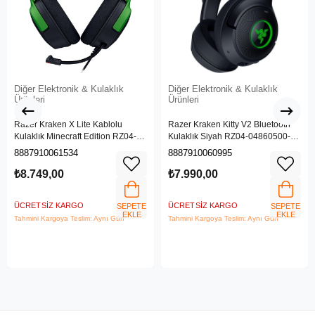
Diğer Elektronik & Kulaklık
Diğer Elektronik & Kulaklık
Ürünleri
Ürünleri
Razer Kraken X Lite Kablolu
Razer Kraken Kitty V2 Bluetooth
Kulaklık Minecraft Edition RZ04-
Kulaklık Siyah RZ04-04860500-
05180200-R3M1
R3M1
8887910061534
8887910060995
₺8.749,00
₺7.990,00
ÜCRETSIZ KARGO
ÜCRETSIZ KARGO
SEPETE
SEPETE
EKLE
EKLE
Tahmini Kargoya Teslim: Aynı Gün
Tahmini Kargoya Teslim: Aynı Gün