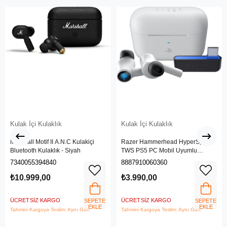
Kulak İçi Kulaklık
Kulak İçi Kulaklık
Marshall Motif II A.N.C Kulakiçi
Razer Hammerhead HyperSpeed
Bluetooth Kulaklık - Siyah
TWS PS5 PC Mobil Uyumlu
Kablosuz Gaming Kulaklık RZ12-
7340055394840
8887910060360
03820300-R3G1
₺10.999,00
₺3.990,00
ÜCRETSIZ KARGO
ÜCRETSIZ KARGO
SEPETE
SEPETE
EKLE
EKLE
Tahmini Kargoya Teslim: Aynı Gün
Tahmini Kargoya Teslim: Aynı Gün