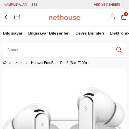
KAMPANYALAR
SSS
HEDİYE REHBERİ
0
Bilgisayar
Bilgisayar Bileşenleri
Çevre Birimleri
Elektroni
Huawei FreeBuds Pro 5 (Sax-T100) Beyaz
Üye Girişi
Üye Ol
Facebook İle Bağlan
Google İle Bağlan