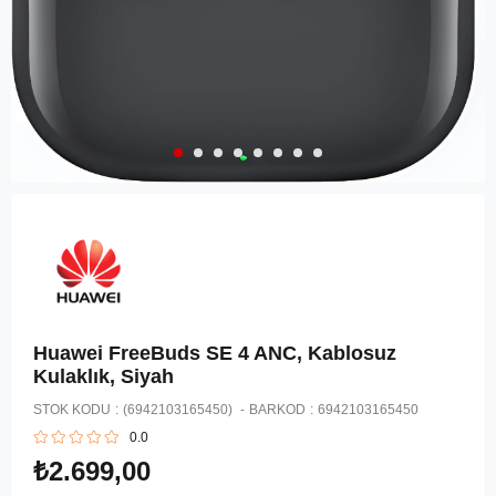
Huawei FreeBuds SE 4 ANC, Kablosuz
Kulaklık, Siyah
STOK KODU
(6942103165450)
BARKOD
:
6942103165450
0.0
₺2.699,00