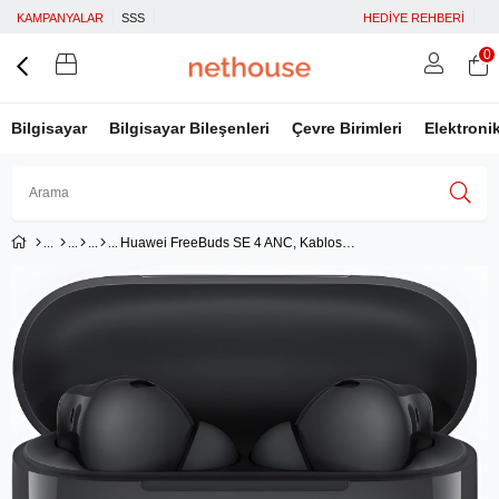
KAMPANYALAR
SSS
HEDİYE REHBERİ
0
Bilgisayar
Bilgisayar Bileşenleri
Çevre Birimleri
Elektroni
Huawei FreeBuds SE 4 ANC, Kablosuz Kulaklık, Siyah
Üye Girişi
Üye Ol
Facebook İle Bağlan
Google İle Bağlan