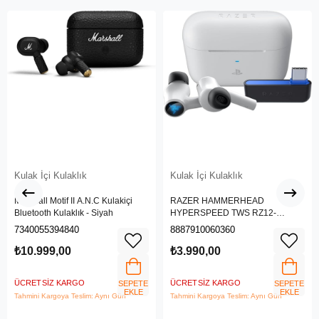
Kulak İçi Kulaklık
Kulak İçi Kulaklık
Marshall Motif II A.N.C Kulakiçi
RAZER HAMMERHEAD
Bluetooth Kulaklık - Siyah
HYPERSPEED TWS RZ12-
03820300-R3G1
7340055394840
8887910060360
₺10.999,00
₺3.990,00
ÜCRETSIZ KARGO
ÜCRETSIZ KARGO
SEPETE
SEPETE
EKLE
EKLE
Tahmini Kargoya Teslim: Aynı Gün
Tahmini Kargoya Teslim: Aynı Gün