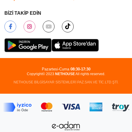
BİZİ TAKİP EDİN
Pazartesi-Cuma
08:30-17:30
Copyright© 2023
NETHOUSE
All rights reserved.
NETHOUSE BİLGİSAYAR SİSTEMLERİ PAZ.SAN.VE TİC.LTD.ŞTİ.