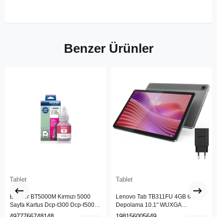
Benzer Ürünler
Tablet
Tablet
Brother BT5000M Kırmızı 5000
Lenovo Tab TB311FU 4GB 64GB
Sayfa Kartus Dcp-t300 Dcp-t500w
Depolama 10.1" WUXGA
Dcp-t700w Mfc-t800w
(1920x1200) IPS IP52 Android
4977766748148
198156005649