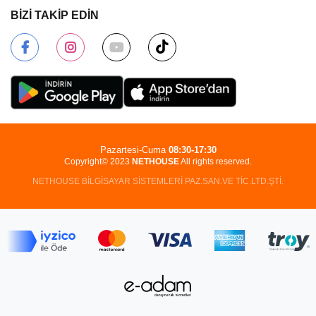
BİZİ TAKİP EDİN
Pazartesi-Cuma
08:30-17:30
Copyright© 2023
NETHOUSE
All rights reserved.
NETHOUSE BİLGİSAYAR SİSTEMLERİ PAZ.SAN.VE TİC.LTD.ŞTİ.