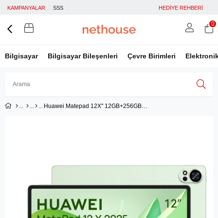
KAMPANYALAR
SSS
HEDİYE REHBERİ
0
Bilgisayar
Bilgisayar Bileşenleri
Çevre Birimleri
Elektroni
Huawei Matepad 12X'' 12GB+256GB Tablet Green 53014KNT (Laurent-W09DK)
Üye Girişi
Üye Ol
Facebook İle Bağlan
Google İle Bağlan