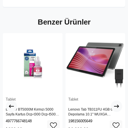
Benzer Ürünler
Tablet
Tablet
Brother BT5000M Kırmızı 5000
Lenovo Tab TB311FU 4GB 64GB
Sayfa Kartus Dcp-t300 Dcp-t500w
Depolama 10.1" WUXGA
Dcp-t700w Mfc-t800w
(1920x1200) IPS IP52 Android
4977766748148
198156005649
Tablet - ZAEK0030TR