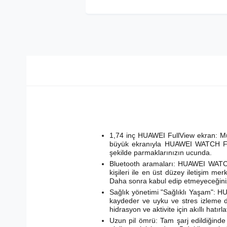
1,74 inç HUAWEI FullView ekran: M
büyük ekranıyla HUAWEI WATCH FIT 2
şekilde parmaklarınızın ucunda.
Bluetooth aramaları: HUAWEI WATCH F
kişileri ile en üst düzey iletişim me
Daha sonra kabul edip etmeyeceğinize
Sağlık yönetimi "Sağlıklı Yaşam": HUA
kaydeder ve uyku ve stres izleme d
hidrasyon ve aktivite için akıllı hatırl
Uzun pil ömrü: Tam şarj edildiğinde