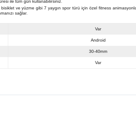
üresi ile tüm gün kullanabilirsiniz.
isiklet ve yüzme gibi 7 yaygın spor türü için özel fitness animasyonlar
nmanızı sağlar.
Var
Android
30-40mm
Var