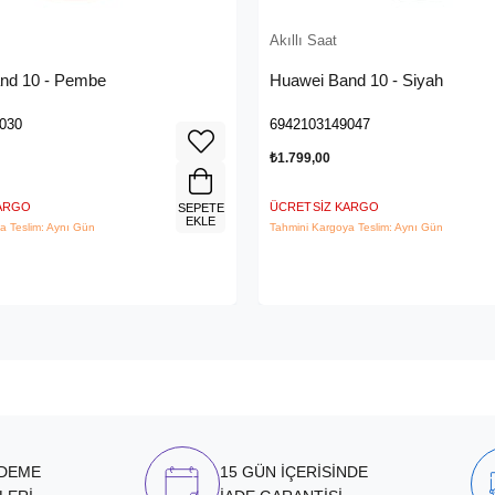
Akıllı Saat
nd 10 - Pembe
Huawei Band 10 - Siyah
030
6942103149047
₺1.799,00
KARGO
ÜCRETSIZ KARGO
SEPETE
EKLE
a Teslim: Aynı Gün
Tahmini Kargoya Teslim: Aynı Gün
ÖDEME
15 GÜN İÇERİSİNDE