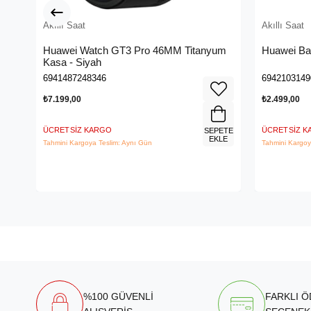
Akıllı Saat
Akıllı Saat
Huawei Watch GT3 Pro 46MM Titanyum
Huawei Ba
Kasa - Siyah
6941487248346
6942103149
₺7.199,00
₺2.499,00
ÜCRETSIZ KARGO
ÜCRETSIZ 
SEPETE
EKLE
Tahmini Kargoya Teslim: Aynı Gün
Tahmini Kargoy
%100 GÜVENLİ
FARKLI 