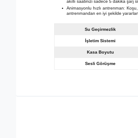
akıllı saatinizi sadece 5 dakika şarj s
Animasyonlu hızlı antrenman: Koşu, b
antrenmandan en iyi şekilde yararla
Su Geçirmezlik
İşletim Sistemi
Kasa Boyutu
Sesli Görüşme