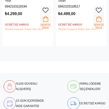
Yeşil
Siyah
6942103119194
6942103118517
₺4.299,00
₺4.499,00
ÜCRETSIZ KARGO
ÜCRETSIZ KARGO
SEPETE
SEPETE
EKLE
EKLE
Tahmini Kargoya Teslim: Aynı Gün
Tahmini Kargoya Teslim: Aynı Gün
%100 GÜVENLİ
FARKLI ÖDEME
ALIŞVERİŞ
SEÇENEKLERİ
15 GÜN İÇERİSİNDE
ÜCRETSİZ KARGO
İADE GARANTİSİ