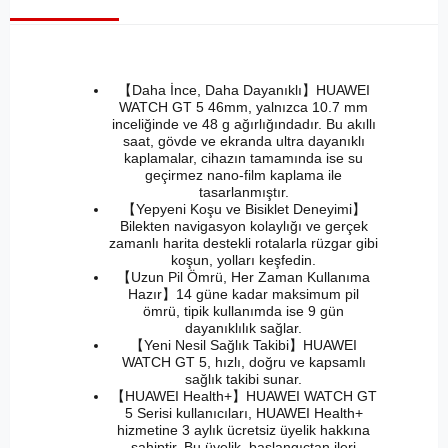
【Daha İnce, Daha Dayanıklı】HUAWEI
WATCH GT 5 46mm, yalnızca 10.7 mm
inceliğinde ve 48 g ağırlığındadır. Bu akıllı
saat, gövde ve ekranda ultra dayanıklı
kaplamalar, cihazın tamamında ise su
geçirmez nano-film kaplama ile
tasarlanmıştır.
【Yepyeni Koşu ve Bisiklet Deneyimi】
Bilekten navigasyon kolaylığı ve gerçek
zamanlı harita destekli rotalarla rüzgar gibi
koşun, yolları keşfedin.
【Uzun Pil Ömrü, Her Zaman Kullanıma
Hazır】14 güne kadar maksimum pil
ömrü, tipik kullanımda ise 9 gün
dayanıklılık sağlar.
【Yeni Nesil Sağlık Takibi】HUAWEI
WATCH GT 5, hızlı, doğru ve kapsamlı
sağlık takibi sunar.
【HUAWEI Health+】HUAWEI WATCH GT
5 Serisi kullanıcıları, HUAWEI Health+
hizmetine 3 aylık ücretsiz üyelik hakkına
sahiptir. Bu üyelik, başlangıçtan ileri