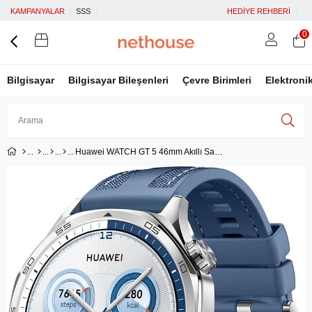
KAMPANYALAR
SSS
HEDİYE REHBERİ
0
Bilgisayar
Bilgisayar Bileşenleri
Çevre Birimleri
Elektroni
Huawei WATCH GT 5 46mm Akıllı Saat - Mavi
Üye Girişi
Üye Ol
Facebook İle Bağlan
Google İle Bağlan