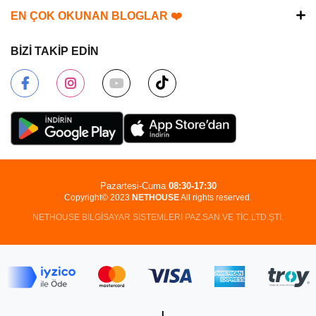
EN ÇOK OKUNAN BLOGLAR ❤️
BİZİ TAKİP EDİN
Pazartesi-Cuma
08:30-17:30
Copyright© 2023
NETHOUSE
All rights reserved.
NETHOUSE BİLGİSAYAR SİSTEMLERİ PAZ.SAN.VE TİC.LTD.ŞTİ.