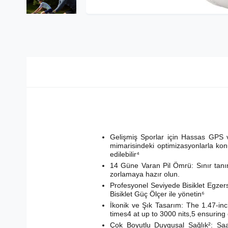
Gelişmiş Sporlar için Hassas GPS v
mimarisindeki optimizasyonlarla konum
edilebilir⁴
14 Güne Varan Pil Ömrü: Sınır tanıma
zorlamaya hazır olun.
Profesyonel Seviyede Bisiklet Egzer
Bisiklet Güç Ölçer ile yönetin⁶
İkonik ve Şık Tasarım: The 1.47-i
times4 at up to 3000 nits,5 ensuring 
Çok Boyutlu Duygusal Sağlık²: Saat, 