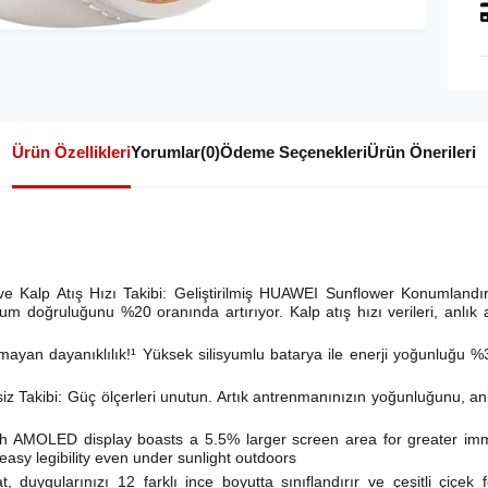
Ürün Özellikleri
Yorumlar
(0)
Ödeme Seçenekleri
Ürün Önerileri
e Kalp Atış Hızı Takibi: Geliştirilmiş HUAWEI Sunflower Konumlandı
 doğruluğunu %20 oranında artırıyor. Kalp atış hızı verileri, anlık ana
yan dayanıklılık!¹ Yüksek silisyumlu batarya ile enerji yoğunluğu %37
siz Takibi: Güç ölçerleri unutun. Artık antrenmanınızın yoğunluğunu, a
nch AMOLED display boasts a 5.5% larger screen area for greater im
easy legibility even under sunlight outdoors
duygularınızı 12 farklı ince boyutta sınıflandırır ve çeşitli çiçek f