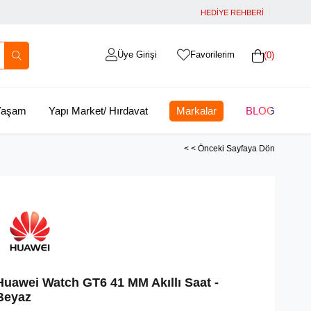
HEDİYE REHBERİ
Üye Girişi
Favorilerim
0
 Yaşam
Yapı Market/ Hırdavat
Markalar
BLOG
< < Önceki Sayfaya Dön
Huawei Watch GT6 41 MM Akıllı Saat -
Beyaz