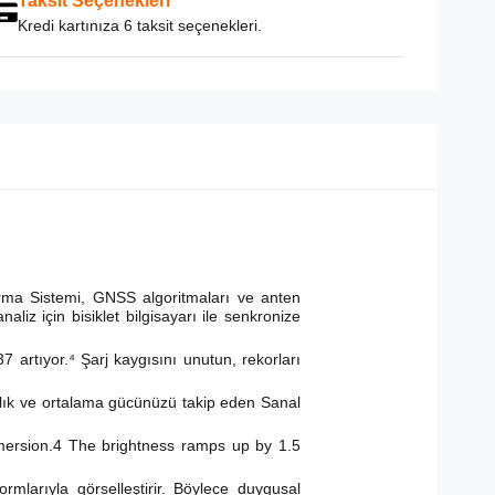
Taksit Seçenekleri
Kredi kartınıza 6 taksit seçenekleri.
rma Sistemi, GNSS algoritmaları ve anten
liz için bisiklet bilgisayarı ile senkronize
 artıyor.⁴ Şarj kaygısını unutun, rekorları
nlık ve ortalama gücünüzü takip eden Sanal
mersion.4 The brightness ramps up by 1.5
ormlarıyla görselleştirir. Böylece duygusal