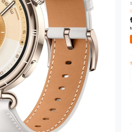
S
₺
T