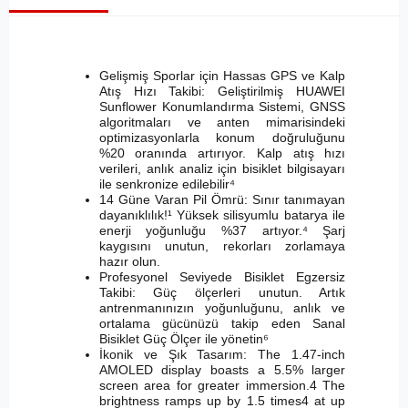
Gelişmiş Sporlar için Hassas GPS ve Kalp
Atış Hızı Takibi: Geliştirilmiş HUAWEI
Sunflower Konumlandırma Sistemi, GNSS
algoritmaları ve anten mimarisindeki
optimizasyonlarla konum doğruluğunu
%20 oranında artırıyor. Kalp atış hızı
verileri, anlık analiz için bisiklet bilgisayarı
ile senkronize edilebilir⁴
14 Güne Varan Pil Ömrü: Sınır tanımayan
dayanıklılık!¹ Yüksek silisyumlu batarya ile
enerji yoğunluğu %37 artıyor.⁴ Şarj
kaygısını unutun, rekorları zorlamaya
hazır olun.
Profesyonel Seviyede Bisiklet Egzersiz
Takibi: Güç ölçerleri unutun. Artık
antrenmanınızın yoğunluğunu, anlık ve
ortalama gücünüzü takip eden Sanal
Bisiklet Güç Ölçer ile yönetin⁶
İkonik ve Şık Tasarım: The 1.47-inch
AMOLED display boasts a 5.5% larger
screen area for greater immersion.4 The
brightness ramps up by 1.5 times4 at up