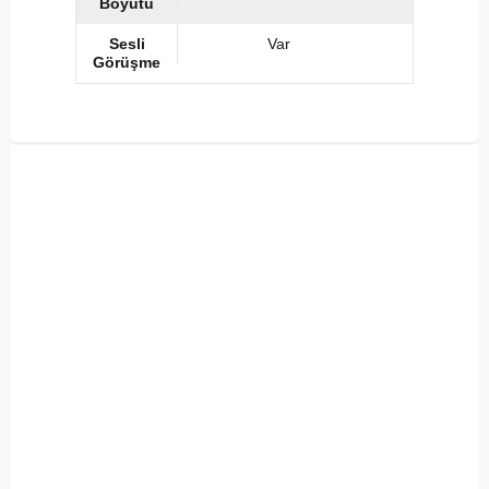
Boyutu
Sesli
Var
Görüşme