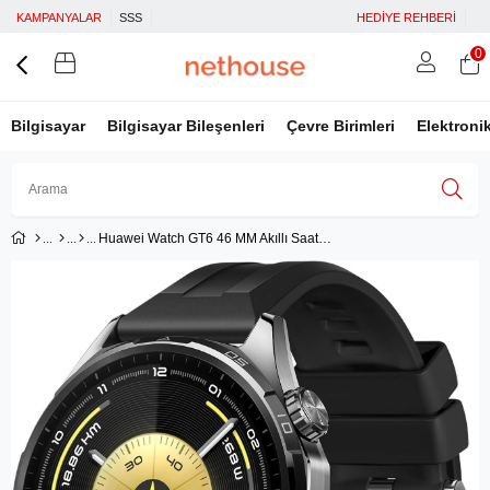
KAMPANYALAR
SSS
HEDİYE REHBERİ
0
Bilgisayar
Bilgisayar Bileşenleri
Çevre Birimleri
Elektroni
Huawei Watch GT6 46 MM Akıllı Saat - Siyah
Üye Girişi
Üye Ol
Facebook İle Bağlan
Google İle Bağlan