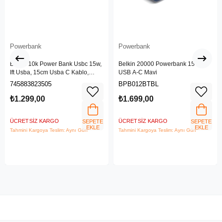
Powerbank
Powerbank
Belkin 10k Power Bank Usbc 15w,
Belkin 20000 Powerbank 15 W
Ift Usba, 15cm Usba C Kablo,
USB A-C Mavi
Pembe
745883823505
BPB012BTBL
₺1.299,00
₺1.699,00
ÜCRETSIZ KARGO
ÜCRETSIZ KARGO
SEPETE
SEPETE
EKLE
EKLE
Tahmini Kargoya Teslim: Aynı Gün
Tahmini Kargoya Teslim: Aynı Gün