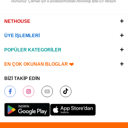
olursunuz.
Çıkmak için e-postalarımızdaki Aboneliği İptal Et’i tıklayın.
NETHOUSE
ÜYE İŞLEMLERİ
POPÜLER KATEGORİLER
EN ÇOK OKUNAN BLOGLAR ❤️
BİZİ TAKİP EDİN