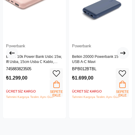
Powerbank
Powerbank
Belkin 10k Power Bank Usbc 15w,
Belkin 20000 Powerbank 15 W
Ift Usba, 15cm Usba C Kablo,
USB A-C Mavi
Pembe
745883823505
BPB012BTBL
₺1.299,00
₺1.699,00
ÜCRETSIZ KARGO
ÜCRETSIZ KARGO
SEPETE
SEPETE
EKLE
EKLE
Tahmini Kargoya Teslim: Aynı Gün
Tahmini Kargoya Teslim: Aynı Gün