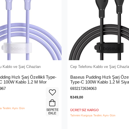
 Kablo ve Şarj Cihazları
Cep Telefonu Kablo ve Şarj Cihazla
ding Hızlı Şarj Özellikli Type-
Baseus Pudding Hızlı Şarj Özel
-C 100W Kablo 1.2 M Mor
Type-C 100W Kablo 1.2 M Siy
967
6932172634063
₺349,00
a Teslim: Aynı Gün
SEPETE
ÜCRETSIZ KARGO
EKLE
Tahmini Kargoya Teslim: Aynı Gün