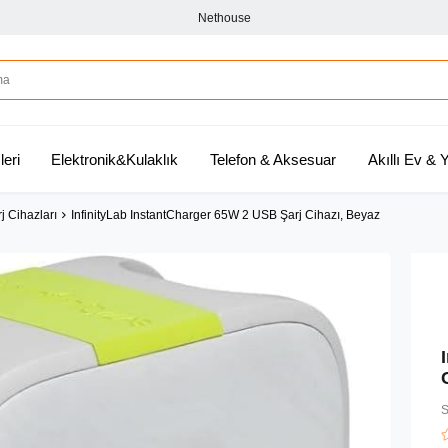
Nethouse
leri
Elektronik&Kulaklık
Telefon & Aksesuar
Akıllı Ev &
j Cihazları
InfinityLab InstantCharger 65W 2 USB Şarj Cihazı, Beyaz
S