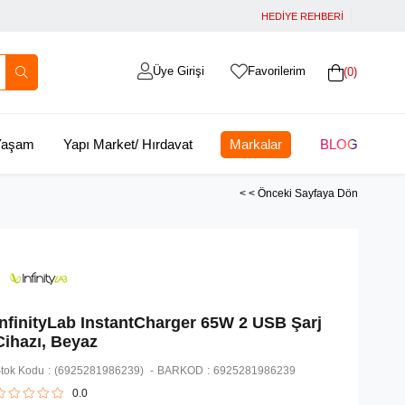
HEDİYE REHBERİ
Üye Girişi
Favorilerim
0
 Yaşam
Yapı Market/ Hırdavat
Markalar
BLOG
< < Önceki Sayfaya Dön
InfinityLab InstantCharger 65W 2 USB Şarj
Cihazı, Beyaz
tok Kodu
(6925281986239)
BARKOD
:
6925281986239
0.0