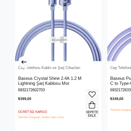
Cep Telefonu Kablo ve Şarj Cihazları
Cep Telefonu
Baseus Crystal Shine 2.4A 1.2 M
Baseus Pud
Lightning Şarj Kablosu Mor
C to Type
6932172602703
6932172633
₺399,00
₺349,00
Tahmini Kargoy
ÜCRETSIZ KARGO
SEPETE
EKLE
Tahmini Kargoya Teslim: Aynı Gün