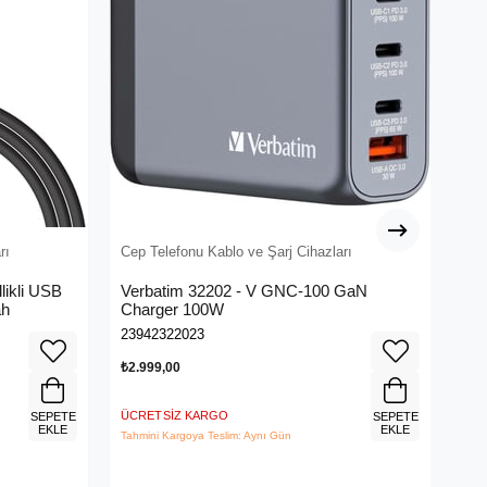
rı
Cep Telefonu Kablo ve Şarj Cihazları
Cep
likli USB
Verbatim 32202 - V GNC-100 GaN
Ve
ah
Charger 100W
Ch
23942322023
239
₺2.999,00
₺3.
ÜCRETSIZ KARGO
ÜCR
SEPETE
SEPETE
EKLE
EKLE
Tahmini Kargoya Teslim: Aynı Gün
Tahm