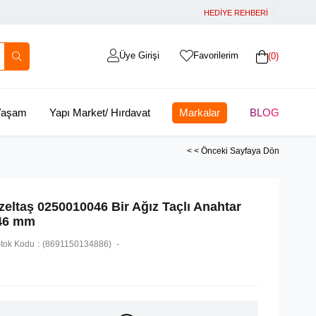
HEDİYE REHBERİ
Üye Girişi
Favorilerim
0
 Yaşam
Yapı Market/ Hırdavat
Markalar
BLOG
< < Önceki Sayfaya Dön
İzeltaş 0250010046 Bir Ağız Taçlı Anahtar
46 mm
tok Kodu
(8691150134886)