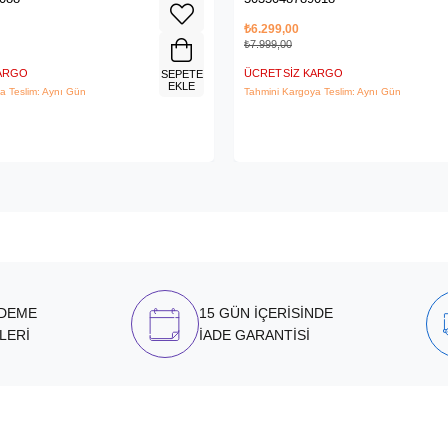
₺6.299,00
₺7.999,00
KARGO
ÜCRETSIZ KARGO
SEPETE
EKLE
a Teslim: Aynı Gün
Tahmini Kargoya Teslim: Aynı Gün
ÖDEME
15 GÜN İÇERİSİNDE
LERİ
İADE GARANTİSİ