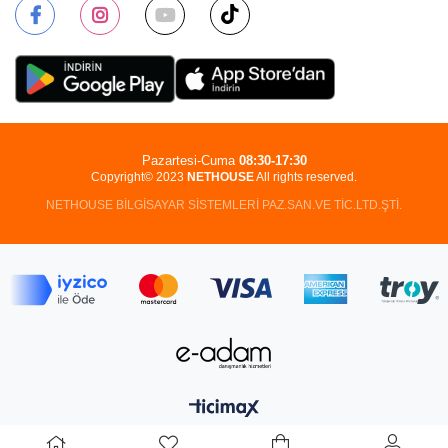
Pazartesi-Cuma
08:30-17:30
Copyright© 2023
NETHOUSE
All rights reserved.
NETHOUSE BİLGİSAYAR SİSTEMLERİ PAZ.SAN.VE TİC.LTD.ŞTİ.