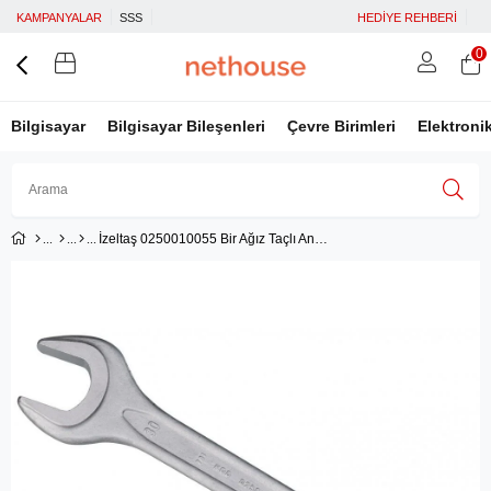
KAMPANYALAR
SSS
HEDİYE REHBERİ
0
Bilgisayar
Bilgisayar Bileşenleri
Çevre Birimleri
Elektroni
İzeltaş 0250010055 Bir Ağız Taçlı Anahtar 55 mm
Üye Girişi
Üye Ol
Facebook İle Bağlan
Google İle Bağlan