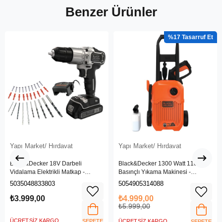
Benzer Ürünler
%17
Yapı Market/ Hırdavat
Yapı Market/ Hırdavat
Black&Decker 18V Darbeli
Black&Decker 1300 Watt 110 Bar
Vidalama Elektrikli Matkap -
Basınçlı Yıkama Makinesi -
BDCHD18SC1K-QW
(BEPW1300L-QS)
5035048833803
5054905314088
₺3.999,00
₺4.999,00
₺5.999,00
ÜCRETSIZ KARGO
SEPETE
ÜCRETSIZ KARGO
SEPETE