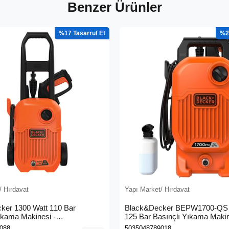
Benzer Ürünler
%17
%2
/ Hırdavat
Yapı Market/ Hırdavat
ker 1300 Watt 110 Bar
Black&Decker BEPW1700-QS 
ıkama Makinesi -
125 Bar Basınçlı Yıkama Maki
0L-QS)
088
5035048789018