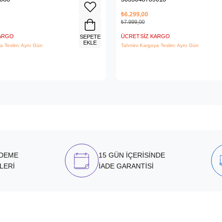
₺6.299,00
₺7.999,00
KARGO
ÜCRETSIZ KARGO
SEPETE
EKLE
a Teslim: Aynı Gün
Tahmini Kargoya Teslim: Aynı Gün
ÖDEME
15 GÜN İÇERİSİNDE
LERİ
İADE GARANTİSİ