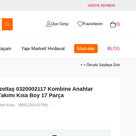
HEDİYE REHBERİ
Üye Girişi
Favorilerim
0
 Yaşam
Yapı Market/ Hırdavat
Markalar
BLOG
< < Önceki Sayfaya Dön
İzeltaş 0320002117 Kombine Anahtar
Takımı Kısa Boy 17 Parça
tok Kodu
(8691150143758)