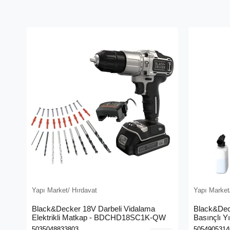
Yapı Market/ Hırdavat
Yapı Market
Black&Decker 18V Darbeli Vidalama
Black&Dec
Elektrikli Matkap - BDCHD18SC1K-QW
Basınçlı Y
(BEPW130
5035048833803
5054905314