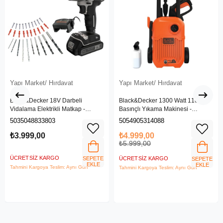
Yapı Market/ Hırdavat
Yapı Market/ Hırdavat
Black&Decker 18V Darbeli
Black&Decker 1300 Watt 110 Bar
Vidalama Elektrikli Matkap -
Basınçlı Yıkama Makinesi -
BDCHD18SC1K-QW
(BEPW1300L-QS)
5035048833803
5054905314088
₺3.999,00
₺4.999,00
₺5.999,00
ÜCRETSIZ KARGO
SEPETE
ÜCRETSIZ KARGO
SEPETE
EKLE
EKLE
Tahmini Kargoya Teslim: Aynı Gün
Tahmini Kargoya Teslim: Aynı Gün