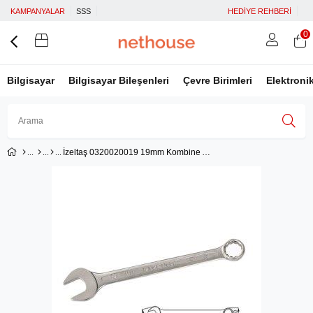
KAMPANYALAR
SSS
HEDİYE REHBERİ
0
Bilgisayar
Bilgisayar Bileşenleri
Çevre Birimleri
Elektroni
İzeltaş 0320020019 19mm Kombine Anahtar Kısa Boy
Üye Girişi
Üye Ol
Facebook İle Bağlan
Google İle Bağlan