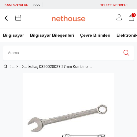
KAMPANYALAR
SSS
HEDİYE REHBERİ
0
Bilgisayar
Bilgisayar Bileşenleri
Çevre Birimleri
Elektroni
İzeltaş 0320020027 27mm Kombine Anahtar Kısa Boy
Üye Girişi
Üye Ol
Facebook İle Bağlan
Google İle Bağlan