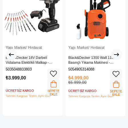
Yapı Market/ Hırdavat
Yapı Market/ Hırdavat
Black&Decker 18V Darbeli
Black&Decker 1300 Watt 110 Bar
Vidalama Elektrikli Matkap -
Basınçlı Yıkama Makinesi -
BDCHD18SC1K-QW
(BEPW1300L-QS)
5035048833803
5054905314088
₺3.999,00
₺4.999,00
₺5.999,00
ÜCRETSIZ KARGO
SEPETE
ÜCRETSIZ KARGO
SEPETE
EKLE
EKLE
Tahmini Kargoya Teslim: Aynı Gün
Tahmini Kargoya Teslim: Aynı Gün