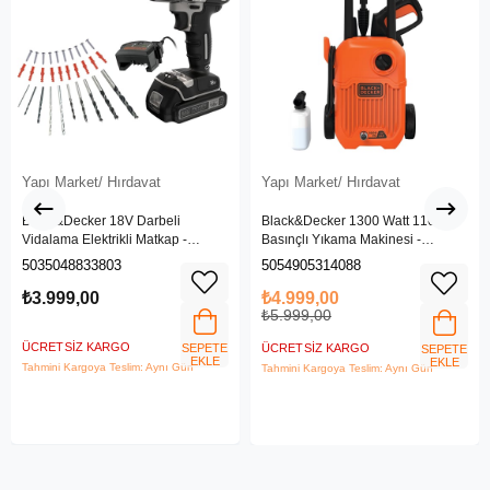
Yapı Market/ Hırdavat
Yapı Market/ Hırdavat
Black&Decker 18V Darbeli
Black&Decker 1300 Watt 110 Bar
Vidalama Elektrikli Matkap -
Basınçlı Yıkama Makinesi -
BDCHD18SC1K-QW
(BEPW1300L-QS)
5035048833803
5054905314088
₺3.999,00
₺4.999,00
₺5.999,00
ÜCRETSIZ KARGO
SEPETE
ÜCRETSIZ KARGO
SEPETE
EKLE
EKLE
Tahmini Kargoya Teslim: Aynı Gün
Tahmini Kargoya Teslim: Aynı Gün