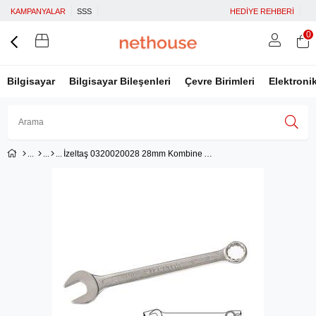
KAMPANYALAR
SSS
HEDİYE REHBERİ
0
Bilgisayar
Bilgisayar Bileşenleri
Çevre Birimleri
Elektroni
İzeltaş 0320020028 28mm Kombine Anahtar Kısa Boy
Üye Girişi
Üye Ol
Facebook İle Bağlan
Google İle Bağlan