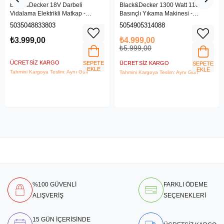
Black&Decker 18V Darbeli
Black&Decker 1300 Watt 110 Bar
Vidalama Elektrikli Matkap -
Basınçlı Yıkama Makinesi -
BDCHD18SC1K-QW
(BEPW1300L-QS)
5035048833803
5054905314088
₺3.999,00
₺4.999,00
₺5.999,00
ÜCRETSIZ KARGO
SEPETE
ÜCRETSIZ KARGO
SEPETE
EKLE
EKLE
Tahmini Kargoya Teslim: Aynı Gün
Tahmini Kargoya Teslim: Aynı Gün
%100 GÜVENLİ
FARKLI ÖDEME
ALIŞVERİŞ
SEÇENEKLERİ
15 GÜN İÇERİSİNDE