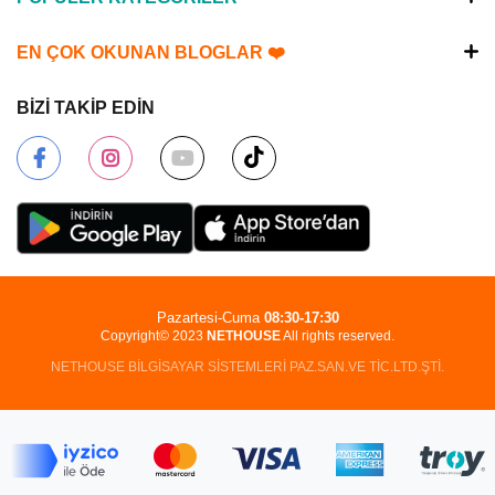
EN ÇOK OKUNAN BLOGLAR ❤️
BİZİ TAKİP EDİN
Pazartesi-Cuma
08:30-17:30
Copyright© 2023
NETHOUSE
All rights reserved.
NETHOUSE BİLGİSAYAR SİSTEMLERİ PAZ.SAN.VE TİC.LTD.ŞTİ.