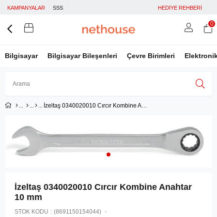
KAMPANYALAR
SSS
HEDİYE REHBERİ
0
Bilgisayar
Bilgisayar Bileşenleri
Çevre Birimleri
Elektroni
İzeltaş 0340020010 Cırcır Kombine Anahtar 10 mm
Üye Girişi
Üye Ol
Facebook İle Bağlan
Google İle Bağlan
İzeltaş 0340020010 Cırcır Kombine Anahtar
10 mm
STOK KODU
(8691150154044)