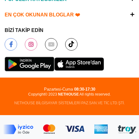
EN ÇOK OKUNAN BLOGLAR ❤️
BİZİ TAKİP EDİN
Pazartesi-Cuma
08:30-17:30
Copyright© 2023
NETHOUSE
All rights reserved.
NETHOUSE BİLGİSAYAR SİSTEMLERİ PAZ.SAN.VE TİC.LTD.ŞTİ.