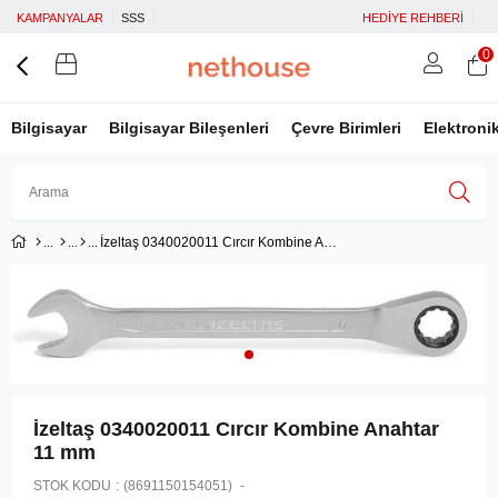
KAMPANYALAR
SSS
HEDİYE REHBERİ
0
Bilgisayar
Bilgisayar Bileşenleri
Çevre Birimleri
Elektroni
İzeltaş 0340020011 Cırcır Kombine Anahtar 11 mm
Üye Girişi
Üye Ol
Facebook İle Bağlan
Google İle Bağlan
İzeltaş 0340020011 Cırcır Kombine Anahtar
11 mm
STOK KODU
(8691150154051)