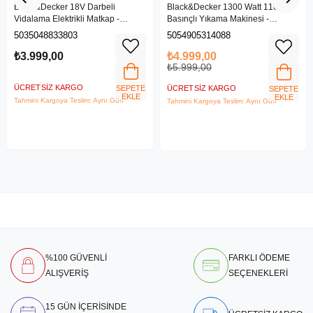
Black&Decker 18V Darbeli
Black&Decker 1300 Watt 110 Bar
Vidalama Elektrikli Matkap -
Basınçlı Yıkama Makinesi -
BDCHD18SC1K-QW
(BEPW1300L-QS)
5035048833803
5054905314088
₺3.999,00
₺4.999,00
₺5.999,00
ÜCRETSIZ KARGO
SEPETE
ÜCRETSIZ KARGO
SEPETE
EKLE
EKLE
Tahmini Kargoya Teslim: Aynı Gün
Tahmini Kargoya Teslim: Aynı Gün
%100 GÜVENLİ
FARKLI ÖDEME
ALIŞVERİŞ
SEÇENEKLERİ
15 GÜN İÇERİSİNDE