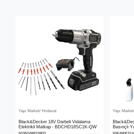
Yapı Market/ Hırdavat
Yapı Market
Black&Decker 18V Darbeli Vidalama
Black&Dec
Elektrikli Matkap - BDCHD18SC1K-QW
Basınçlı Y
(BEPW130
5035048833803
5054905314