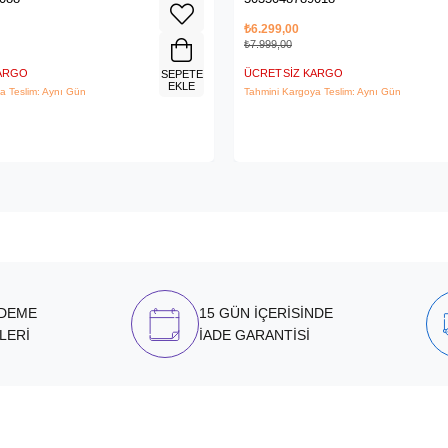
₺6.299,00
₺7.999,00
KARGO
ÜCRETSIZ KARGO
SEPETE
EKLE
a Teslim: Aynı Gün
Tahmini Kargoya Teslim: Aynı Gün
ÖDEME
15 GÜN İÇERİSİNDE
LERİ
İADE GARANTİSİ