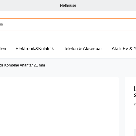
Nethouse
leri
Elektronik&Kulaklık
Telefon & Aksesuar
Akıllı Ev &
rcır Kombine Anahtar 21 mm
S