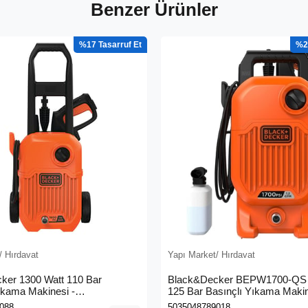
Benzer Ürünler
%17
%2
/ Hırdavat
Yapı Market/ Hırdavat
ker 1300 Watt 110 Bar
Black&Decker BEPW1700-QS 
ıkama Makinesi -
125 Bar Basınçlı Yıkama Maki
0L-QS)
088
5035048789018