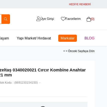
HEDİYE REHBERİ
Üye Girişi
Favorilerim
0
 Yaşam
Yapı Market/ Hırdavat
Markalar
BLOG
< < Önceki Sayfaya Dön
İzeltaş 0340020021 Cırcır Kombine Anahtar
21 mm
tok Kodu
(8691150154150)