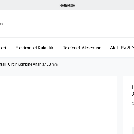
Nethouse
leri
Elektronik&Kulaklık
Telefon & Aksesuar
Akıllı Ev &
sallı Cırcır Kombine Anahtar 13 mm
S