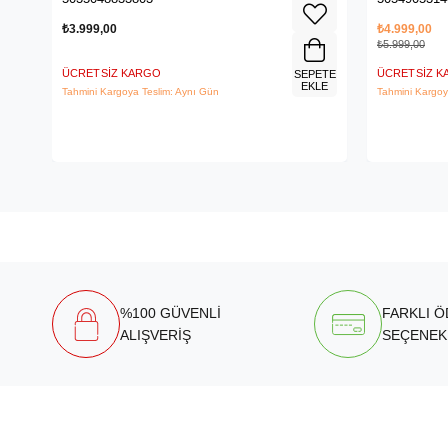
₺3.999,00
₺4.999,00
₺5.999,00
ÜCRETSIZ KARGO
ÜCRETSIZ 
SEPETE
EKLE
Tahmini Kargoya Teslim: Aynı Gün
Tahmini Kargoy
%100 GÜVENLİ
FARKLI 
ALIŞVERİŞ
SEÇENEK