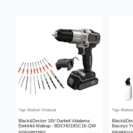
Yapı Market/ Hırdavat
Yapı Market
Black&Decker 18V Darbeli Vidalama
Black&Dec
Elektrikli Matkap - BDCHD18SC1K-QW
Basınçlı Y
(BEPW130
5035048833803
5054905314