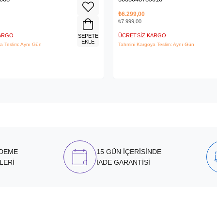
₺6.299,00
₺7.999,00
KARGO
ÜCRETSIZ KARGO
SEPETE
EKLE
a Teslim: Aynı Gün
Tahmini Kargoya Teslim: Aynı Gün
ÖDEME
15 GÜN İÇERİSİNDE
LERİ
İADE GARANTİSİ