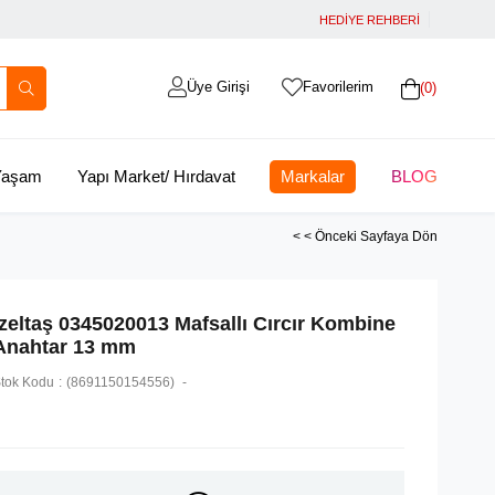
HEDİYE REHBERİ
Üye Girişi
Favorilerim
0
 Yaşam
Yapı Market/ Hırdavat
Markalar
BLOG
< < Önceki Sayfaya Dön
İzeltaş 0345020013 Mafsallı Cırcır Kombine
Anahtar 13 mm
tok Kodu
(8691150154556)