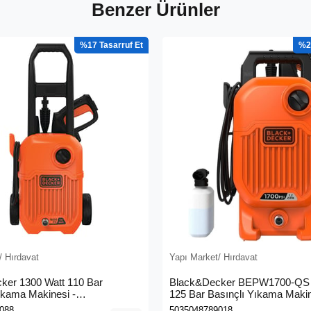
Benzer Ürünler
%17
%2
/ Hırdavat
Yapı Market/ Hırdavat
ker 1300 Watt 110 Bar
Black&Decker BEPW1700-QS 
ıkama Makinesi -
125 Bar Basınçlı Yıkama Maki
0L-QS)
088
5035048789018