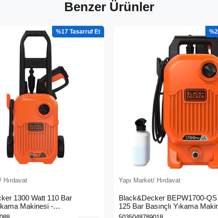
Benzer Ürünler
%17
%2
/ Hırdavat
Yapı Market/ Hırdavat
ker 1300 Watt 110 Bar
Black&Decker BEPW1700-QS 
ıkama Makinesi -
125 Bar Basınçlı Yıkama Maki
0L-QS)
088
5035048789018