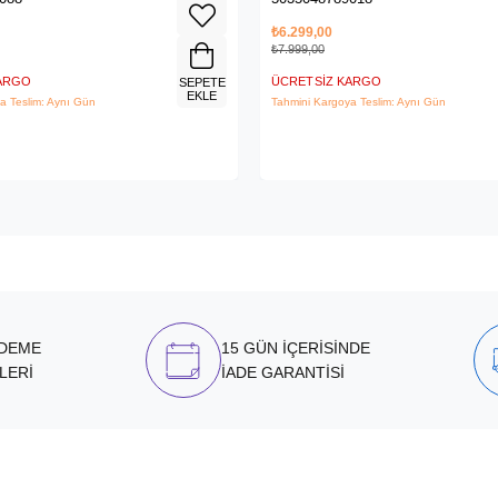
₺6.299,00
₺7.999,00
KARGO
ÜCRETSIZ KARGO
SEPETE
EKLE
a Teslim: Aynı Gün
Tahmini Kargoya Teslim: Aynı Gün
ÖDEME
15 GÜN İÇERİSİNDE
LERİ
İADE GARANTİSİ