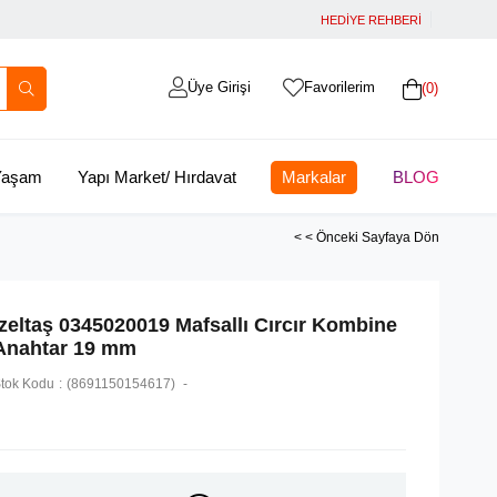
HEDİYE REHBERİ
Üye Girişi
Favorilerim
0
 Yaşam
Yapı Market/ Hırdavat
Markalar
BLOG
< < Önceki Sayfaya Dön
İzeltaş 0345020019 Mafsallı Cırcır Kombine
Anahtar 19 mm
tok Kodu
(8691150154617)