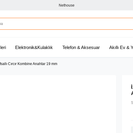
Nethouse
leri
Elektronik&Kulaklık
Telefon & Aksesuar
Akıllı Ev &
sallı Cırcır Kombine Anahtar 19 mm
S