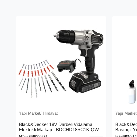
Yapı Market/ Hırdavat
Yapı Market
Black&Decker 18V Darbeli Vidalama
Black&Dec
Elektrikli Matkap - BDCHD18SC1K-QW
Basınçlı Y
(BEPW130
5035048833803
5054905314