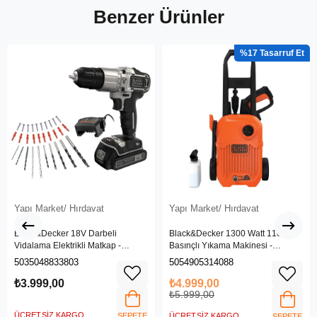
Benzer Ürünler
%17
Yapı Market/ Hırdavat
Yapı Market/ Hırdavat
Black&Decker 18V Darbeli
Black&Decker 1300 Watt 110 Bar
Vidalama Elektrikli Matkap -
Basınçlı Yıkama Makinesi -
BDCHD18SC1K-QW
(BEPW1300L-QS)
5035048833803
5054905314088
₺3.999,00
₺4.999,00
₺5.999,00
ÜCRETSIZ KARGO
SEPETE
ÜCRETSIZ KARGO
SEPETE