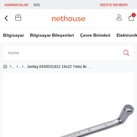
KAMPANYALAR
SSS
HEDİYE REHBERİ
0
Bilgisayar
Bilgisayar Bileşenleri
Çevre Birimleri
Elektroni
İzeltaş 0430031922 19x22 Yıldız İki Ağız Anahtar
Üye Girişi
Üye Ol
Facebook İle Bağlan
Google İle Bağlan