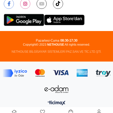
Pazartesi-Cuma
08:30-17:30
Copyright© 2023
NETHOUSE
All rights reserved.
NETHOUSE BİLGİSAYAR SİSTEMLERİ PAZ.SAN.VE TİC.LTD.ŞTİ.