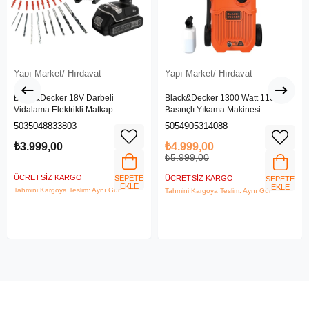
Yapı Market/ Hırdavat
Yapı Market/ Hırdavat
Black&Decker 18V Darbeli
Black&Decker 1300 Watt 110 Bar
Vidalama Elektrikli Matkap -
Basınçlı Yıkama Makinesi -
BDCHD18SC1K-QW
(BEPW1300L-QS)
5035048833803
5054905314088
₺3.999,00
₺4.999,00
₺5.999,00
ÜCRETSIZ KARGO
SEPETE
ÜCRETSIZ KARGO
SEPETE
EKLE
EKLE
Tahmini Kargoya Teslim: Aynı Gün
Tahmini Kargoya Teslim: Aynı Gün