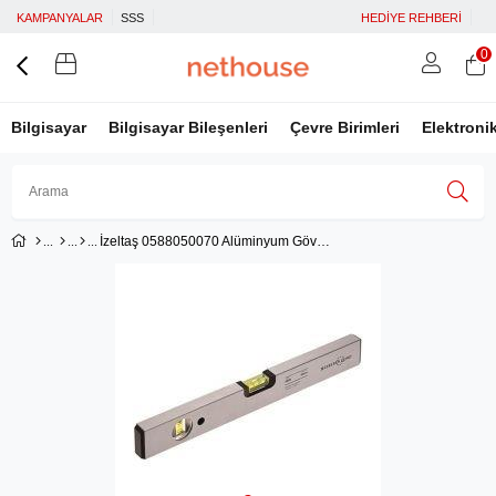
KAMPANYALAR
SSS
HEDİYE REHBERİ
0
Bilgisayar
Bilgisayar Bileşenleri
Çevre Birimleri
Elektroni
İzeltaş 0588050070 Alüminyum Gövdeli Su Terazisi 700 mm
Üye Girişi
Üye Ol
Facebook İle Bağlan
Google İle Bağlan