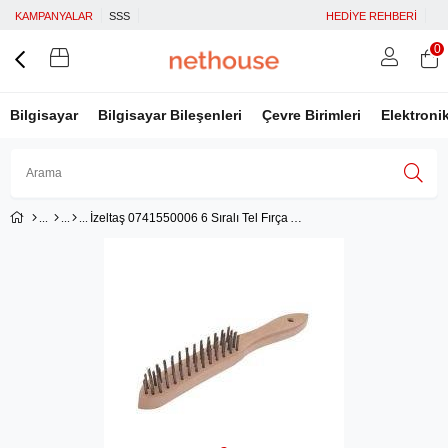
KAMPANYALAR
SSS
HEDİYE REHBERİ
0
Bilgisayar
Bilgisayar Bileşenleri
Çevre Birimleri
Elektroni
İzeltaş 0741550006 6 Sıralı Tel Fırça Ağaç Saplı
Üye Girişi
Üye Ol
Facebook İle Bağlan
Google İle Bağlan