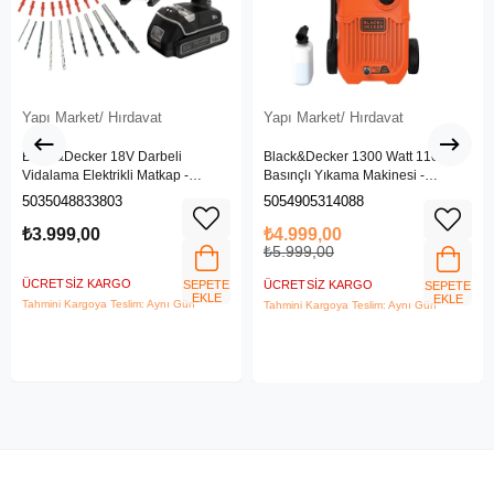
Yapı Market/ Hırdavat
Yapı Market/ Hırdavat
Black&Decker 18V Darbeli
Black&Decker 1300 Watt 110 Bar
Vidalama Elektrikli Matkap -
Basınçlı Yıkama Makinesi -
BDCHD18SC1K-QW
(BEPW1300L-QS)
5035048833803
5054905314088
₺3.999,00
₺4.999,00
₺5.999,00
ÜCRETSIZ KARGO
SEPETE
ÜCRETSIZ KARGO
SEPETE
EKLE
EKLE
Tahmini Kargoya Teslim: Aynı Gün
Tahmini Kargoya Teslim: Aynı Gün