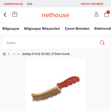
KAMPANYALAR
SSS
HEDİYE REHBERİ
0
Bilgisayar
Bilgisayar Bileşenleri
Çevre Birimleri
Elektroni
İzeltaş 07416 50 001 270mm Kıvrık Uçlu Fırça Plastik Saplı
Üye Girişi
Üye Ol
Facebook İle Bağlan
Google İle Bağlan