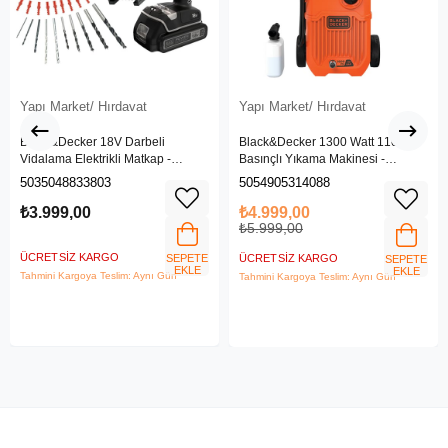
Yapı Market/ Hırdavat
Yapı Market/ Hırdavat
Black&Decker 18V Darbeli
Black&Decker 1300 Watt 110 Bar
Vidalama Elektrikli Matkap -
Basınçlı Yıkama Makinesi -
BDCHD18SC1K-QW
(BEPW1300L-QS)
5035048833803
5054905314088
₺3.999,00
₺4.999,00
₺5.999,00
ÜCRETSIZ KARGO
SEPETE
ÜCRETSIZ KARGO
SEPETE
EKLE
EKLE
Tahmini Kargoya Teslim: Aynı Gün
Tahmini Kargoya Teslim: Aynı Gün