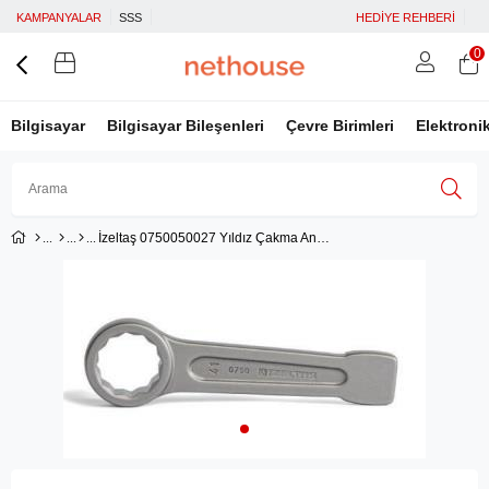
KAMPANYALAR
SSS
HEDİYE REHBERİ
0
Bilgisayar
Bilgisayar Bileşenleri
Çevre Birimleri
Elektroni
İzeltaş 0750050027 Yıldız Çakma Anahtar 27mm
Üye Girişi
Üye Ol
Facebook İle Bağlan
Google İle Bağlan