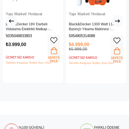
Yapı Market/ Hırdavat
Yapı Market/ Hırdavat
Black&Decker 18V Darbeli
Black&Decker 1300 Watt 110 Bar
Vidalama Elektrikli Matkap -
Basınçlı Yıkama Makinesi -
BDCHD18SC1K-QW
(BEPW1300L-QS)
5035048833803
5054905314088
₺3.999,00
₺4.999,00
₺5.999,00
ÜCRETSIZ KARGO
SEPETE
ÜCRETSIZ KARGO
SEPETE
EKLE
EKLE
Tahmini Kargoya Teslim: Aynı Gün
Tahmini Kargoya Teslim: Aynı Gün
%100 GÜVENLİ
FARKLI ÖDEME