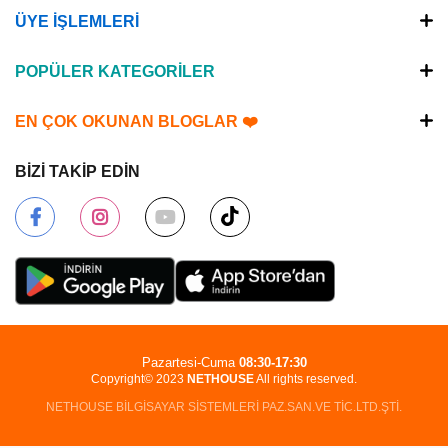
ÜYE İŞLEMLERİ
POPÜLER KATEGORİLER
EN ÇOK OKUNAN BLOGLAR ❤️
BİZİ TAKİP EDİN
Pazartesi-Cuma
08:30-17:30
Copyright© 2023
NETHOUSE
All rights reserved.
NETHOUSE BİLGİSAYAR SİSTEMLERİ PAZ.SAN.VE TİC.LTD.ŞTİ.