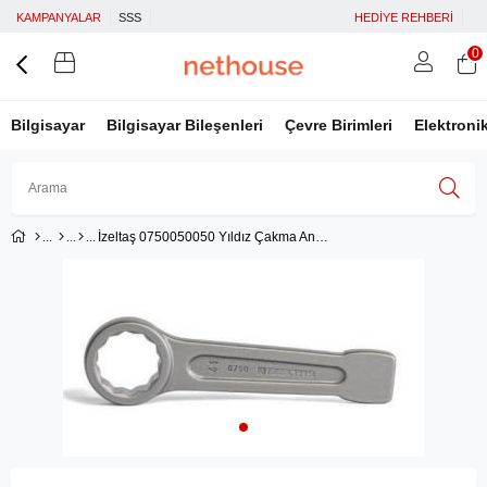
KAMPANYALAR
SSS
HEDİYE REHBERİ
0
Bilgisayar
Bilgisayar Bileşenleri
Çevre Birimleri
Elektroni
İzeltaş 0750050050 Yıldız Çakma Anahtar 50mm
Üye Girişi
Üye Ol
Facebook İle Bağlan
Google İle Bağlan