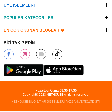
ÜYE İŞLEMLERİ
POPÜLER KATEGORİLER
EN ÇOK OKUNAN BLOGLAR ❤️
BİZİ TAKİP EDİN
Pazartesi-Cuma
08:30-17:30
Copyright© 2023
NETHOUSE
All rights reserved.
NETHOUSE BİLGİSAYAR SİSTEMLERİ PAZ.SAN.VE TİC.LTD.ŞTİ.