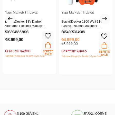
Yapı Market/ Hırdavat
Yapı Market/ Hırdavat
Black&Decker 18V Darbeli
Black&Decker 1300 Watt 110 Bar
Vidalama Elektrikli Matkap -
Basınçlı Yıkama Makinesi -
BDCHD18SC1K-QW
(BEPW1300L-QS)
5035048833803
5054905314088
₺3.999,00
₺4.999,00
₺5.999,00
ÜCRETSIZ KARGO
SEPETE
ÜCRETSIZ KARGO
SEPETE
EKLE
EKLE
Tahmini Kargoya Teslim: Aynı Gün
Tahmini Kargoya Teslim: Aynı Gün
%100 GÜVENLİ
FARKLI ÖDEME