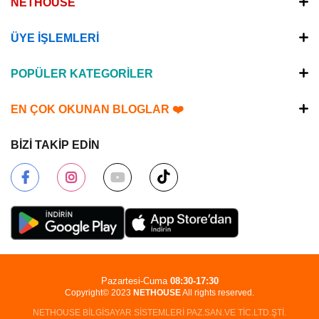
NETHOUSE
ÜYE İŞLEMLERİ
POPÜLER KATEGORİLER
EN ÇOK OKUNAN BLOGLAR ❤️
BİZİ TAKİP EDİN
Pazartesi-Cuma
08:30-17:30
Copyright© 2023
NETHOUSE
All rights reserved.
NETHOUSE BİLGİSAYAR SİSTEMLERİ PAZ.SAN.VE TİC.LTD.ŞTİ.