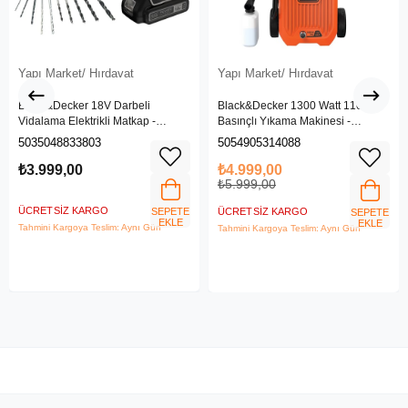
Yapı Market/ Hırdavat
Yapı Market/ Hırdavat
Black&Decker 18V Darbeli
Black&Decker 1300 Watt 110 Bar
Vidalama Elektrikli Matkap -
Basınçlı Yıkama Makinesi -
BDCHD18SC1K-QW
(BEPW1300L-QS)
5035048833803
5054905314088
₺3.999,00
₺4.999,00
₺5.999,00
ÜCRETSIZ KARGO
SEPETE
ÜCRETSIZ KARGO
SEPETE
EKLE
EKLE
Tahmini Kargoya Teslim: Aynı Gün
Tahmini Kargoya Teslim: Aynı Gün