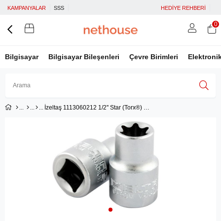
KAMPANYALAR
SSS
HEDİYE REHBERİ
0
Bilgisayar
Bilgisayar Bileşenleri
Çevre Birimleri
Elektroni
İzeltaş 1113060212 1/2'' Star (Torx®) Lokma Anahtar E-12
Üye Girişi
Üye Ol
Facebook İle Bağlan
Google İle Bağlan