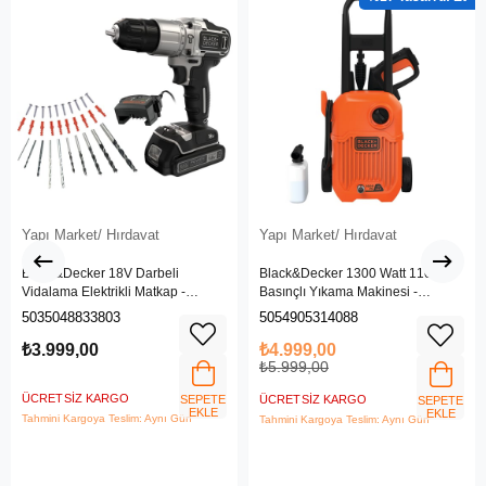
Yapı Market/ Hırdavat
Yapı Market/ Hırdavat
Black&Decker 18V Darbeli
Black&Decker 1300 Watt 110 Bar
Vidalama Elektrikli Matkap -
Basınçlı Yıkama Makinesi -
BDCHD18SC1K-QW
(BEPW1300L-QS)
5035048833803
5054905314088
₺3.999,00
₺4.999,00
₺5.999,00
ÜCRETSIZ KARGO
SEPETE
ÜCRETSIZ KARGO
SEPETE
EKLE
EKLE
Tahmini Kargoya Teslim: Aynı Gün
Tahmini Kargoya Teslim: Aynı Gün