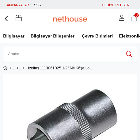
KAMPANYALAR
SSS
HEDİYE REHBERİ
0
Bilgisayar
Bilgisayar Bileşenleri
Çevre Birimleri
Elektroni
İzeltaş 1113061025 1/2'' Altı Köşe Lokma Anahtar 25mm
Üye Girişi
Üye Ol
Facebook İle Bağlan
Google İle Bağlan