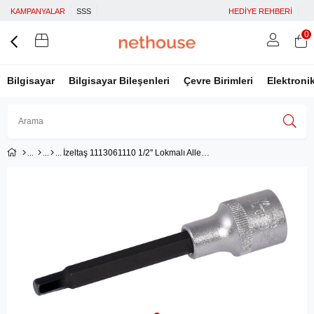
KAMPANYALAR
SSS
HEDİYE REHBERİ
0
Bilgisayar
Bilgisayar Bileşenleri
Çevre Birimleri
Elektroni
İzeltaş 1113061110 1/2'' Lokmalı Allen Uç 10 mm
Üye Girişi
Üye Ol
Facebook İle Bağlan
Google İle Bağlan