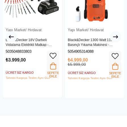
Yapı Market/ Hırdavat
Yapı Market/ Hırdavat
Black&Decker 18V Darbeli
Black&Decker 1300 Watt 110 Bar
Vidalama Elektrikli Matkap -
Basınçlı Yıkama Makinesi -
BDCHD18SC1K-QW
(BEPW1300L-QS)
5035048833803
5054905314088
₺3.999,00
₺4.999,00
₺5.999,00
ÜCRETSIZ KARGO
SEPETE
ÜCRETSIZ KARGO
SEPETE
EKLE
EKLE
Tahmini Kargoya Teslim: Aynı Gün
Tahmini Kargoya Teslim: Aynı Gün