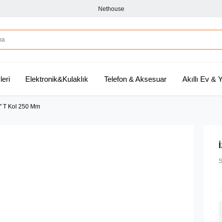
Nethouse
leri
Elektronik&Kulaklık
Telefon & Aksesuar
Akıllı Ev &
'' T Kol 250 Mm
S