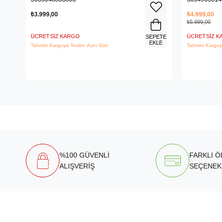
₺3.999,00
₺4.999,00
₺5.999,00
ÜCRETSIZ KARGO
ÜCRETSIZ 
SEPETE
EKLE
Tahmini Kargoya Teslim: Aynı Gün
Tahmini Kargoy
%100 GÜVENLİ
FARKLI 
ALIŞVERİŞ
SEÇENEK