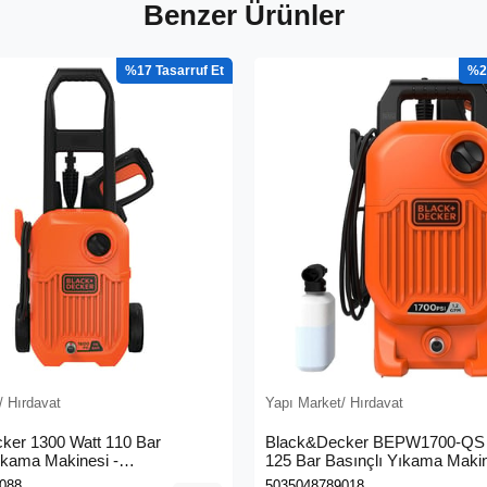
Benzer Ürünler
%17
%2
/ Hırdavat
Yapı Market/ Hırdavat
ker 1300 Watt 110 Bar
Black&Decker BEPW1700-QS 
ıkama Makinesi -
125 Bar Basınçlı Yıkama Maki
0L-QS)
088
5035048789018