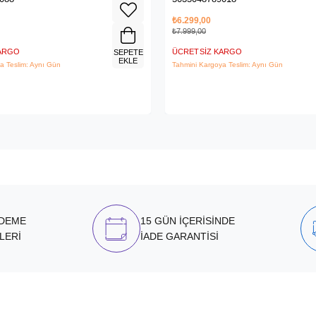
₺6.299,00
₺7.999,00
KARGO
ÜCRETSIZ KARGO
SEPETE
EKLE
a Teslim: Aynı Gün
Tahmini Kargoya Teslim: Aynı Gün
ÖDEME
15 GÜN İÇERİSİNDE
LERİ
İADE GARANTİSİ