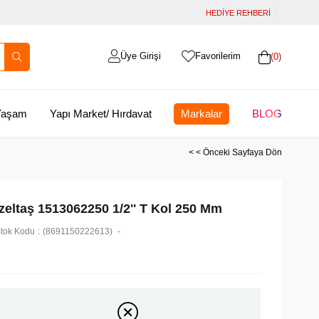
HEDİYE REHBERİ
Üye Girişi
Favorilerim
0
 Yaşam
Yapı Market/ Hırdavat
Markalar
BLOG
< < Önceki Sayfaya Dön
İzeltaş 1513062250 1/2'' T Kol 250 Mm
tok Kodu
(8691150222613)