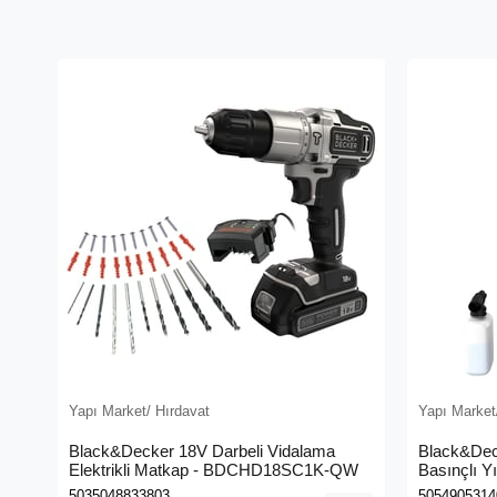
Yapı Market/ Hırdavat
Yapı Market
Black&Decker 18V Darbeli Vidalama
Black&Dec
Elektrikli Matkap - BDCHD18SC1K-QW
Basınçlı Y
(BEPW130
5035048833803
5054905314