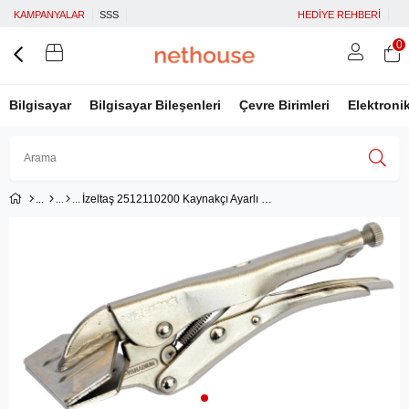
KAMPANYALAR
SSS
HEDİYE REHBERİ
0
Bilgisayar
Bilgisayar Bileşenleri
Çevre Birimleri
Elektroni
İzeltaş 2512110200 Kaynakçı Ayarlı Pense (Düz Ağız)
Üye Girişi
Üye Ol
Facebook İle Bağlan
Google İle Bağlan