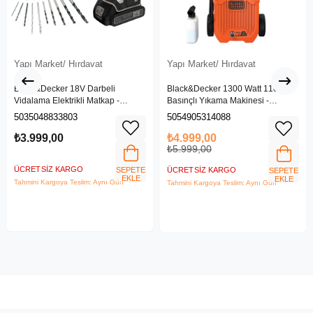
Yapı Market/ Hırdavat
Yapı Market/ Hırdavat
Black&Decker 18V Darbeli
Black&Decker 1300 Watt 110 Bar
Vidalama Elektrikli Matkap -
Basınçlı Yıkama Makinesi -
BDCHD18SC1K-QW
(BEPW1300L-QS)
5035048833803
5054905314088
₺3.999,00
₺4.999,00
₺5.999,00
ÜCRETSIZ KARGO
SEPETE
ÜCRETSIZ KARGO
SEPETE
EKLE
EKLE
Tahmini Kargoya Teslim: Aynı Gün
Tahmini Kargoya Teslim: Aynı Gün